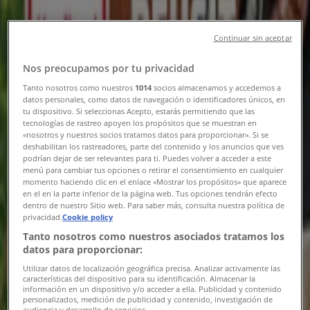
Tiendeo din Constanța
»
Oferte de Supermarket în Constanța
»
Kaufland în Constanța
»
Continuar sin aceptar
Kaufland magazine în Constanța
Nos preocupamos por tu privacidad
Tanto nosotros como nuestros
1014
socios almacenamos y accedemos a
datos personales, como datos de navegación o identificadores únicos, en
tu dispositivo. Si seleccionas Acepto, estarás permitiendo que las
tecnologías de rastreo apoyen los propósitos que se muestran en
«nosotros y nuestros socios tratamos datos para proporcionar». Si se
Kaufland
deshabilitan los rastreadores, parte del contenido y los anuncios que ves
podrían dejar de ser relevantes para ti. Puedes volver a acceder a este
Bd. Aurel Vlaicu, nr. 36, Constanța
menú para cambiar tus opciones o retirar el consentimiento en cualquier
momento haciendo clic en el enlace «Mostrar los propósitos» que aparece
1.3 km
en el en la parte inferior de la página web. Tus opciones tendrán efecto
dentro de nuestro Sitio web. Para saber más, consulta nuestra política de
Închis
privacidad.
Cookie policy
Tanto nosotros como nuestros asociados tratamos los
datos para proporcionar:
Utilizar datos de localización geográfica precisa. Analizar activamente las
características del dispositivo para su identificación. Almacenar la
información en un dispositivo y/o acceder a ella. Publicidad y contenido
personalizados, medición de publicidad y contenido, investigación de
Kaufland
audiencia y desarrollo de servicios.