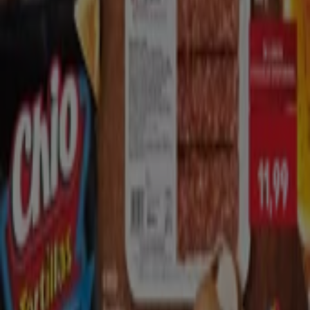
Kaufland
Bulevardul Tomis, Nr.437, Constanța
7.8 km
Închis
Kaufland
Str. Constanţei, nr. 26, Năvodari
17.8 km
Închis