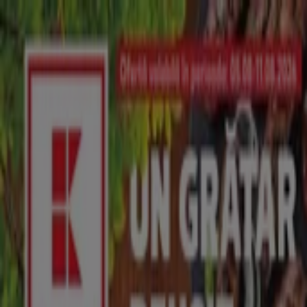
Sunteți aici:
Constanța - 00135
Featured
Supermarket
Haine, Incaltaminte și
Accesorii
Electronice și electrocasnice
Casă și
Mobilia
Materiale de Constructii și Bricolaj
Frumusețe și
Sanatate
Sport
Jucarii și Copii
Vacanța și Timp Liber
Auto și
Moto
Restaurante
Bănci și Asigurări
Kaufland supermarketuri
Constanța - Program , Telefoane &
Locatii