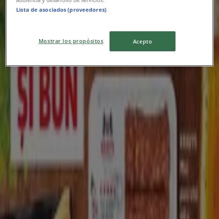
Lista de asociados (proveedores)
Bd. 1 Dec. 1918, nr. 21, Constanța
1.4 km
Mostrar los propósitos
Acepto
Închis
Kaufland
Aurel Vlaicu nr 218, Constanța
5.1 km
Închis