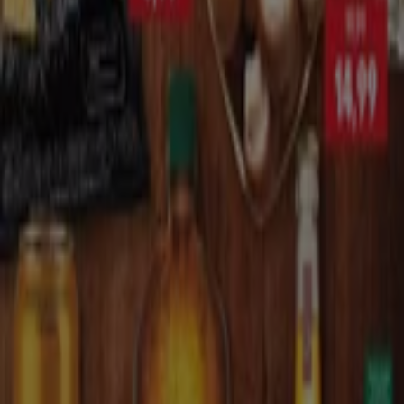
Expiră pe 11.08
17.8 km - Constanța
Orașe cu magazine Kaufland
Kaufland în Năvodari
Kaufland în Medgidia
Kaufland
în Mangalia
Kaufland în Cernavodă
Vezi mai multe orașe
Alte întreprinderi din Supermarket
din Constanța
Kaufland
Kaufland este un lanț de hipermarketuri, parte a grupului
Schwarz ce oferă o
gamă variată de produse
alimentare și non alimentare
cum ar fi articole textile,
accesorii, îmbrăcăminte, produse pentru bebeluși, etc.