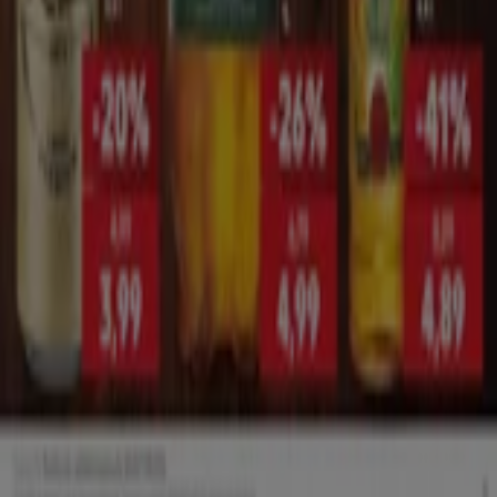
Feedback săptămânal pentru anunțuri
Probleme tehnice și feedback cu caracter general
Index
Comercianți
Magazine locale
Produse
Orașe cu
Descarcă aplicația Tiendeo
Copyright © Tiendeo ® 2026 · Shopfully Marketing S.L.U. –
Palau de Mar – 08039 Barcelona, Spain