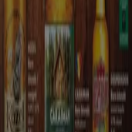
Tiendeo face parte din Shopfully, compania de
tehnologie care reinventează cumpărăturile locale în
întreaga lume.
Tiendeo
Ce facem
Soluții de afaceri
Știri și mass-media
Lucrează cu noi
Contactează-ne
Marketing și cerere de afaceri
Magazin localizat incorect pe hartă