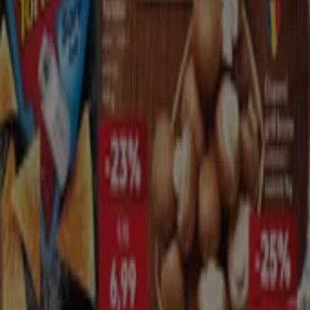
Cataloage Kaufland din Constanța
Kaufland
Cele mai bune chilipiruri ale noastre
Expiră pe 11.08
-2 zile
Kaufland
Catalog Kaufland