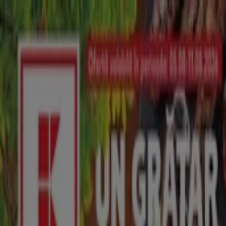
Sunteți aici:
Constanța - 00135
Featured
Supermarket
Haine, Incaltaminte și
Accesorii
Electronice și electrocasnice
Casă și
Mobilia
Materiale de Constructii și Bricolaj
Frumusețe și
Sanatate
Sport
Jucarii și Copii
Vacanța și Timp Liber
Auto și
Moto
Restaurante
Bănci și Asigurări
Kaufland Supermarket | Bulevardul
Tomis, Nr.437, Constanța - Program
& Oferte