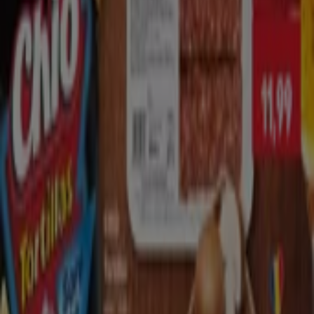
Kaufland
Catalog Kaufland
Expiră pe 11.08
17.8 km - Constanța
Acest magazin Kaufland are următoarele ore de
deschidere: Duminică 07:30 - 20:30, Luni 07:00 - 22:00,
Marţi 07:00 - 22:00, Miercuri 07:00 - 22:00, Joi 07:00 - 22:00,
Vineri 07:00 - 22:00, Sâmbată 07:00 - 22:00.
N prezent există 2 cataloage disponibile în acest
Kaufland.
Răsfoiește cel mai recent catalog de la Kaufland în
Bulevardul Tomis, Nr.437, Cele mai bune chilipiruri ale
noastre valabil 05.08.2026 11.08.2026 și începe să
economisești acum!
Cel mai apropiat magazin