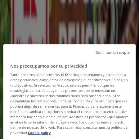
Tiendeo din Constanța
»
Oferte de Supermarket în Constanța
»
Kaufland în Constanța
»
Kaufland | Bulevardul Tomis, Nr.437
Închis
Continuar sin aceptar
Nos preocupamos por tu privacidad
Duminică
07:30 - 20:30
Tanto nosotros como nuestros
1012
socios almacenamos y accedemos a
datos personales, como datos de navegación o identificadores únicos, en
Luni
tu dispositivo. Si seleccionas Acepto, estarás permitiendo que las
07:00 - 22:00
tecnologías de rastreo apoyen los propósitos que se muestran en
Marţi
«nosotros y nuestros socios tratamos datos para proporcionar». Si se
deshabilitan los rastreadores, parte del contenido y los anuncios que ves
07:00 - 22:00
podrían dejar de ser relevantes para ti. Puedes volver a acceder a este
Miercuri
menú para cambiar tus opciones o retirar el consentimiento en cualquier
07:00 - 22:00
momento haciendo clic en el enlace «Mostrar los propósitos» que aparece
en el en la parte inferior de la página web. Tus opciones tendrán efecto
Joi
dentro de nuestro Sitio web. Para saber más, consulta nuestra política de
07:00 - 22:00
privacidad.
Cookie policy
Vineri