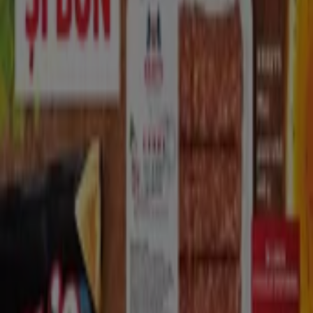
07:00 - 22:00
Sâmbată
07:00 - 22:00
Hartă
0800/080888
Oferte de Kaufland în Constanța
Kaufland
Cele mai bune chilipiruri ale noastre
Expiră pe 11.08
Nou