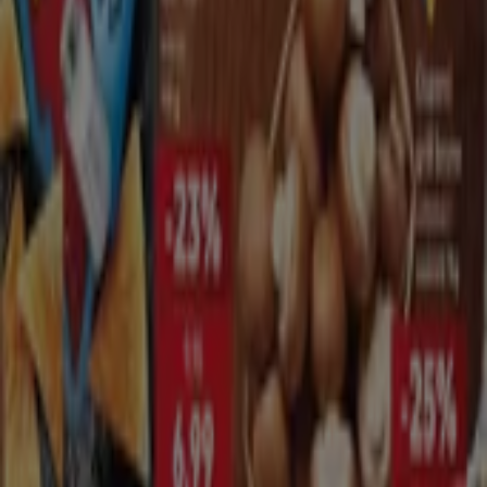
Cellini
Constanta, Constanța
27 m
Banca Transilvania
Str. Aurora nr.6, bl. PF1, Constanța
326 m
Închis