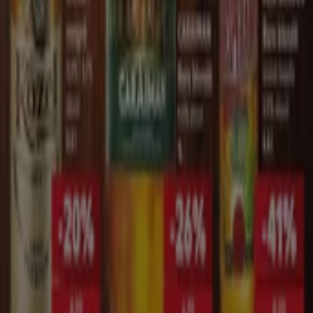
Tiendeo
Ce facem
Soluții de afaceri
Știri și mass-media
Lucrează cu noi
Contactează-ne
Marketing și cerere de afaceri
Magazin localizat incorect pe hartă
Feedback săptămânal pentru anunțuri
Probleme tehnice și feedback cu caracter general
Index