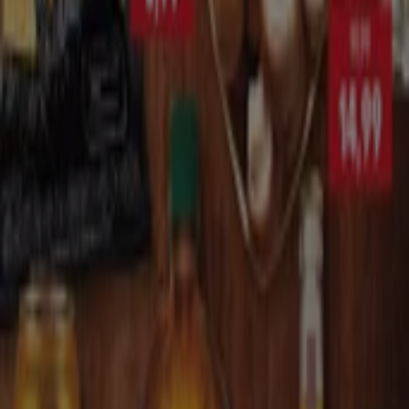
BRD
Str. Caraiman, Nr. 1-3, Bloc Pf6, Etaj P, Judet
Constanta, Constanța
463 m
PROFI
Sos.mangaliei Nr.76, Constanța
488 m
Deschis