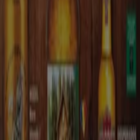
Alte întreprinderi din Supermarket
din Constanța
Kaufland
Kaufland este un lanț de hipermarketuri, parte a grupului
Schwarz ce oferă o
gamă variată de produse
alimentare și non alimentare
cum ar fi articole textile,
accesorii, îmbrăcăminte, produse pentru bebeluși, etc.
Mai multe informații despre Kaufland
Vezi alte magazine
de Kaufland în Constanța
Tiendeo face parte din Shopfully, compania de
tehnologie care reinventează cumpărăturile locale în
întreaga lume.