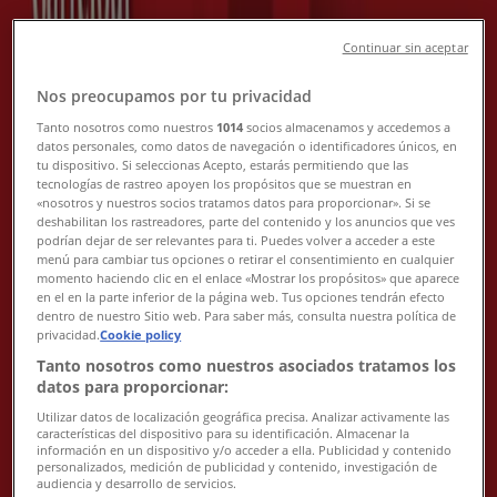
Programe și adrese Kaufland
Continuar sin aceptar
Nos preocupamos por tu privacidad
Tanto nosotros como nuestros
1014
socios almacenamos y accedemos a
datos personales, como datos de navegación o identificadores únicos, en
Kaufland
tu dispositivo. Si seleccionas Acepto, estarás permitiendo que las
tecnologías de rastreo apoyen los propósitos que se muestran en
«nosotros y nuestros socios tratamos datos para proporcionar». Si se
Str.Medgidiei nr.5, Cernavodă
deshabilitan los rastreadores, parte del contenido y los anuncios que ves
podrían dejar de ser relevantes para ti. Puedes volver a acceder a este
1.3 km
menú para cambiar tus opciones o retirar el consentimiento en cualquier
momento haciendo clic en el enlace «Mostrar los propósitos» que aparece
Deschis
en el en la parte inferior de la página web. Tus opciones tendrán efecto
dentro de nuestro Sitio web. Para saber más, consulta nuestra política de
privacidad.
Cookie policy
Tanto nosotros como nuestros asociados tratamos los
datos para proporcionar:
Utilizar datos de localización geográfica precisa. Analizar activamente las
características del dispositivo para su identificación. Almacenar la
Kaufland
información en un dispositivo y/o acceder a ella. Publicidad y contenido
personalizados, medición de publicidad y contenido, investigación de
Str. Independenţei, nr. 12bis, Medgidia
audiencia y desarrollo de servicios.