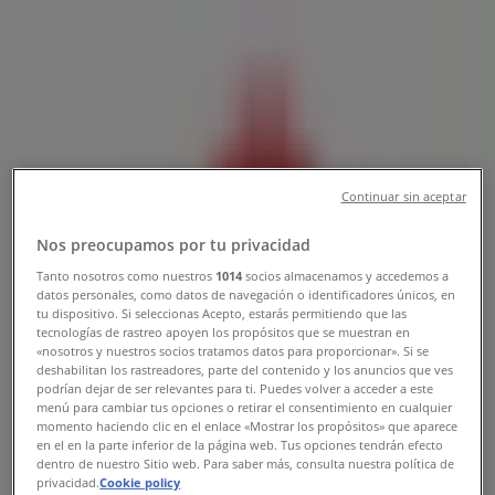
Vodafone în Urlați
»
Vodafone | Str.1 Mai, bl.75, parter
Închis
Continuar sin aceptar
Duminică
Nos preocupamos por tu privacidad
Închis
Tanto nosotros como nuestros
1014
socios almacenamos y accedemos a
Luni
datos personales, como datos de navegación o identificadores únicos, en
09:00 - 17:00
tu dispositivo. Si seleccionas Acepto, estarás permitiendo que las
tecnologías de rastreo apoyen los propósitos que se muestran en
Marţi
«nosotros y nuestros socios tratamos datos para proporcionar». Si se
09:00 - 17:00
deshabilitan los rastreadores, parte del contenido y los anuncios que ves
Miercuri
podrían dejar de ser relevantes para ti. Puedes volver a acceder a este
menú para cambiar tus opciones o retirar el consentimiento en cualquier
09:00 - 17:00
momento haciendo clic en el enlace «Mostrar los propósitos» que aparece
Joi
en el en la parte inferior de la página web. Tus opciones tendrán efecto
09:00 - 17:00
dentro de nuestro Sitio web. Para saber más, consulta nuestra política de
privacidad.
Cookie policy
Vineri