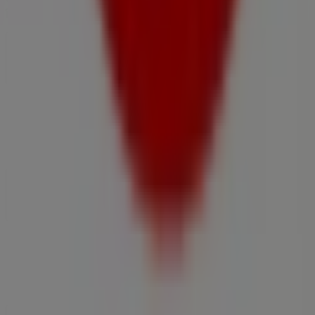
întreaga lume.
Tiendeo
Ce facem
Soluții de afaceri
Știri și mass-media
Lucrează cu noi
Contactează-ne
Marketing și cerere de afaceri
Magazin localizat incorect pe hartă
Feedback săptămânal pentru anunțuri
Probleme tehnice și feedback cu caracter general