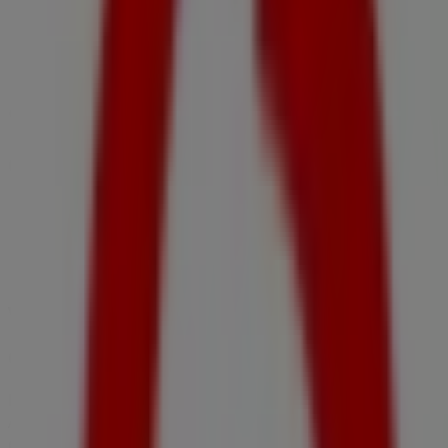
Vineri
09:00 - 17:00
Sâmbată
09:00 - 14:00
Hartă
Oferte de Vodafone în Urlați
Vodafone
Ofertă Vodafone
Expiră mâine
Acest magazin Vodafone are următoarele ore de
deschidere: Duminică , Luni 09:00 - 17:00, Marţi 09:00 -