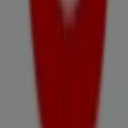
oferte exclusive și locația exactă a magazinului la adresa
Str.1 Mai, bl.75, parter
. De asemenea, vei avea acces la
cele mai recente cataloage ale
Vodafone
, unde vei putea
descoperi cele mai noi promoții și te vei putea bucura de
reduceri mari la produsele din sectorul
Electronice și
electrocasnice
pentru cumpărăturile tale din
Urlați
.
Nu rata oportunitatea de a vizita magazinul
Vodafone
la
adresa
Str.1 Mai, bl.75, parter
pentru a te bucura de o
experiență completă de cumpărături. Te invităm să
explorezi promoțiile pe care le avem pentru tine în
această lună de
august
și să rămâi informat cu cele mai
bune oferte de la
Vodafone
din
Urlați
. Vizitează-ne și
începe să economisești chiar astăzi!
Mai multe informații despre Vodafone
Vezi alte magazine
de Vodafone în Urlați
Tiendeo face parte din Shopfully, compania de
tehnologie care reinventează cumpărăturile locale în