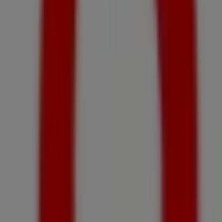
17:00, Miercuri 09:00 - 17:00, Joi 09:00 - 17:00, Vineri 09:00
- 17:00, Sâmbată 09:00 - 14:00.
N prezent există 1 cataloage disponibile în acest
Vodafone.
Răsfoiește cel mai recent catalog de la Vodafone în Str.1
Mai, bl.75, parter, Ofertă Vodafone valabil 27.07.2026
10.08.2026 și începe să economisești acum!
Cel mai apropiat magazin
PROFI
Str.1 Mai,nr 68, Urlați
186 m
Închis