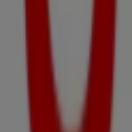
Alte întreprinderi din Electronice și
electrocasnice din Urlați
Vodafone
Bine ai venit la magazinul
Vodafone
pe Tiendeo, unde
poți descoperi cele mai bune
oferte
,
promoții
și
cataloage
ale acestei mărci de top în sectorul
Electronice și electrocasnice
. Magazinul nostru fizic este
situat la adresa
Str.1 Mai, bl.75, parter
,
Urlați
, și aici vei
găsi o gamă largă de produse de calitate care îți vor
permite să economisești pe tot parcursul lunii
august
2026
.
Pe Tiendeo îți oferim toate informațiile actualizate
despre
Vodafone
, cum ar fi programul de funcționare,