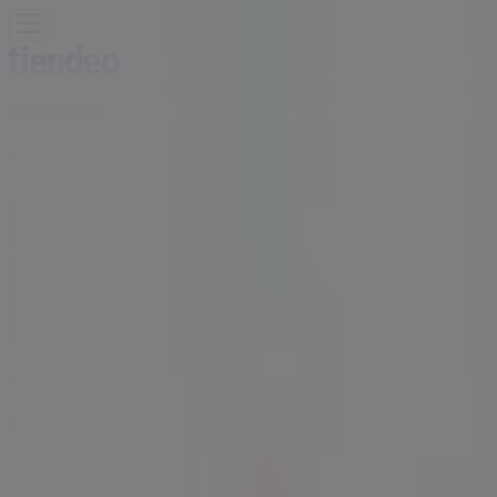
Sunteți aici:
Urlați - 00135
Featured
Supermarket
Haine, Incaltaminte și
Accesorii
Electronice și electrocasnice
Casă și
Mobilia
Materiale de Constructii și Bricolaj
Frumusețe și
Sanatate
Sport
Jucarii și Copii
Vacanța și Timp Liber
Auto și
Moto
Restaurante
Bănci și Asigurări
Vodafone Magazin | Str.1 Mai, bl.75,
parter, Urlați - Locatii & Oferte
Tiendeo din Urlați
»
Oferte de Electronice și electrocasnice în Urlați
»