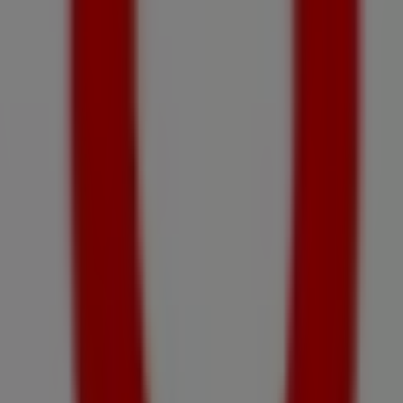
Vodafone
Str.1 Mai, bl.75, parter, Urlați
206 m
Închis
BRD
Oras Urlati, Str. 1 Mai, Nr. 72, Bloc 72, Scara A, Etaj
P, Judet Prahova, Urlați
260 m