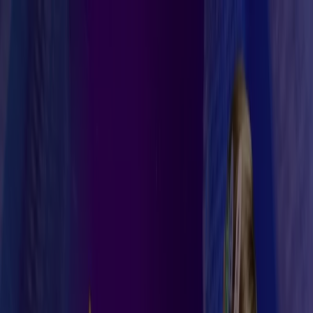
Sunteți aici:
Arad - 00135
Featured
Supermarket
Haine, Incaltaminte și
Accesorii
Electronice și electrocasnice
Casă și
Mobilia
Materiale de Constructii și Bricolaj
Frumusețe și
Sanatate
Sport
Jucarii și Copii
Vacanța și Timp Liber
Auto și
Moto
Restaurante
Bănci și Asigurări
Restaurante din Arad - Oferte,
Broșuri & Pliante
Tiendeo din Arad
»