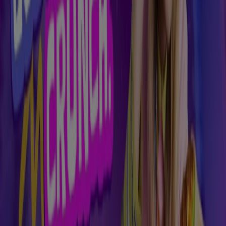
Restaurante cataloage în Arad
Cel mai apropiat magazin
Restaurante din Arad și împrejurimi
KFC
Str. Banu Mărăcine Nr. 6, Arad
304 m
Închis
KFC