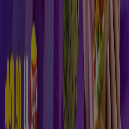
Dabo doner
Str. 1 Decembrie 1918, Nr. 49, Bl. 2B, Ap. 5, Curtici
17.7 km
Restaurante în alte orașe
București
Pantelimon
Cluj-Napoca
Timișoara
Constanța
Iași
Bragadiru
Brașov
Craiova
Ploiești
Oradea
Sibiu
Galați
Pitești
Bacău
Arad
Vezi mai multe orașe
Accesează ofertele de Restaurante
Tiendeo face parte din Shopfully, compania de
tehnologie care reinventează cumpărăturile locale în