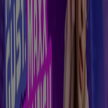
Expiră pe 31.12
Arad
Taco Bell
Taco Bell catalog
Expiră pe 18.08
Arad
Economisești mai ușor cu aplicația.
Poți găsi cele mai bune oferte din magazinele din
apropiere, le poți salva și îți poți crea lista de
economii, în mod confortabil, pe telefonul mobil.
DESCARCĂ APLICAȚIA