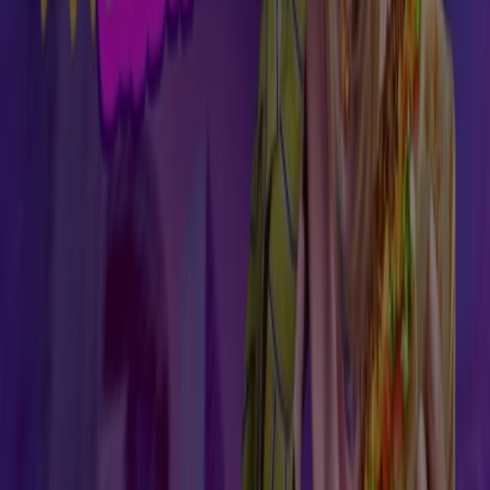
Calea Aurel Vlaicu Nr. 10-12, Atrium Mall, Jud. Arad,
Arad
784 m
Închis
McDonald's
Bd. Revolutiei nr. 78, Arad
1.4 km