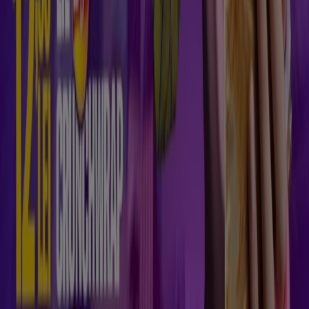
întreaga lume.
Tiendeo
Ce facem
Soluții de afaceri
Știri și mass-media
Lucrează cu noi
Contactează-ne
Marketing și cerere de afaceri
Magazin localizat incorect pe hartă
Feedback săptămânal pentru anunțuri
Probleme tehnice și feedback cu caracter general