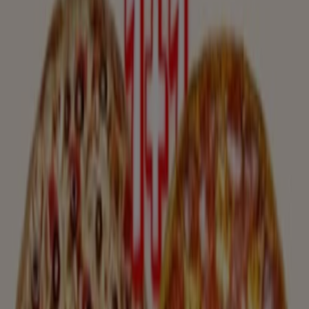
Expiră pe 27.08
Expiră astăzi
Burger King
1+1 din partea casei
Expiră astăzi
-2 zile
Mesopotamia
ZILELE AUGUST FRESH
Expiră pe 09.08
-3 zile