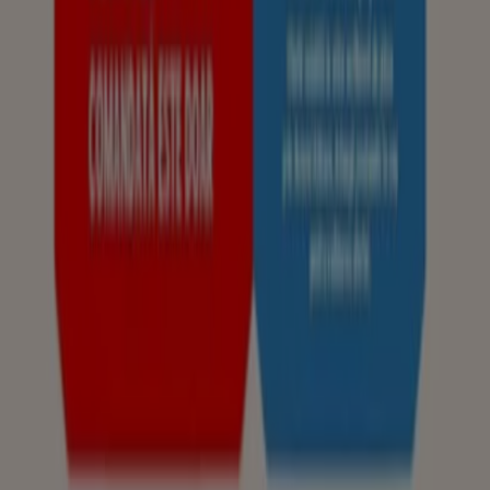
Marketing și cerere de afaceri
Magazin localizat incorect pe hartă
Feedback săptămânal pentru anunțuri
Probleme tehnice și feedback cu caracter general
Index
Comercianți
Produse
Orașe cu
Descarcă aplicația Tiendeo