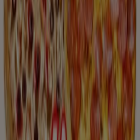
POWER UP 1+1
Expiră pe 12.08
Vezi mai mult
Alte întreprinderi din Restaurante
Privire rapidă asupra ofertelor Wu
Xing
Categorie:
Restaurante
Wu Xing, toate ofertele la îndemână
Bine ai venit la Tiendeo, locul ideal pentru a găsi cele mai
bune
oferte
,
cataloage
și
promoții
la
Restaurante
din
România. În luna
august 2026
, pe Tiendeo poți accesa