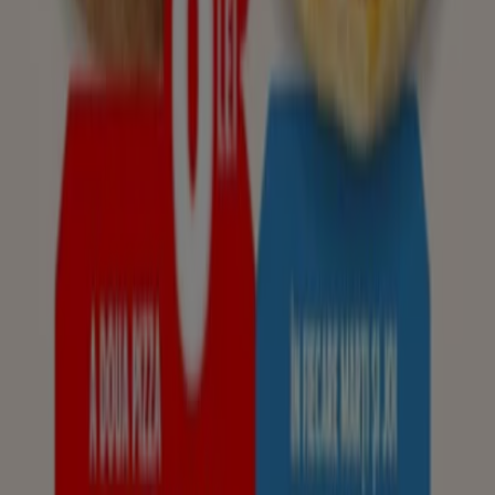
orașul tău
Wu Xing în București
Vezi mai multe orașe
Tiendeo face parte din Shopfully, compania de
tehnologie care reinventează cumpărăturile locale în
întreaga lume.
Tiendeo
Ce facem
Soluții de afaceri
Știri și mass-media
Lucrează cu noi
Contactează-ne