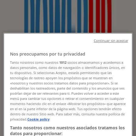
Tiendeo
»
Restaurante oferte în apropiere
»
Wu Xing
Alte magazine Restaurante din
Continuar sin aceptar
orașul dumneavoastră
Nos preocupamos por tu privacidad
Tanto nosotros como nuestros
1012
socios almacenamos y accedemos a
Privire rapidă asupra ofertelor Wu
datos personales, como datos de navegación o identificadores únicos, en
tu dispositivo. Si seleccionas Acepto, estarás permitiendo que las
Xing
tecnologías de rastreo apoyen los propósitos que se muestran en
«nosotros y nuestros socios tratamos datos para proporcionar». Si se
deshabilitan los rastreadores, parte del contenido y los anuncios que ves
podrían dejar de ser relevantes para ti. Puedes volver a acceder a este
menú para cambiar tus opciones o retirar el consentimiento en cualquier
Categorie:
Restaurante
momento haciendo clic en el enlace «Mostrar los propósitos» que aparece
en el en la parte inferior de la página web. Tus opciones tendrán efecto
Suntem pe punctul de a publica oferte de la Wu Xing
dentro de nuestro Sitio web. Para saber más, consulta nuestra política de
privacidad.
Cookie policy
{"numCatalogs":0}
Tanto nosotros como nuestros asociados tratamos los
datos para proporcionar: