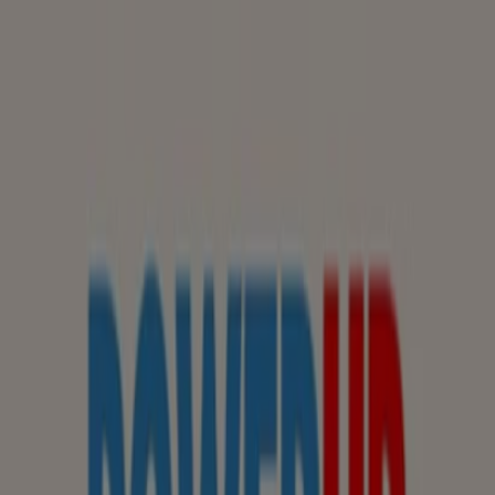
Sunteți aici:
Bucaresti - 00135
Featured
Supermarket
Haine, Incaltaminte și
Accesorii
Electronice și electrocasnice
Casă și
Mobilia
Materiale de Constructii și Bricolaj
Frumusețe și
Sanatate
Sport
Jucarii și Copii
Vacanța și Timp Liber
Auto și
Moto
Restaurante
Bănci și Asigurări
Wu Xing - Pliante, Vouchere &
Revistă
Urmărește pentru a obține oferte