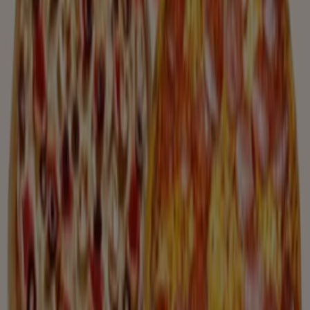
McDonald's
McDonald's Specials
Expiră pe 10.08
-3 zile
Presto Pizza
Presto Pizza catalog
Expiră pe 10.08
-5 zile
Domino's Pizza