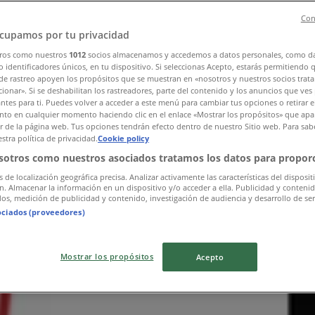
Con
cupamos por tu privacidad
ros como nuestros
1012
socios almacenamos y accedemos a datos personales, como d
 identificadores únicos, en tu dispositivo. Si seleccionas Acepto, estarás permitiendo 
de rastreo apoyen los propósitos que se muestran en «nosotros y nuestros socios trat
ionar». Si se deshabilitan los rastreadores, parte del contenido y los anuncios que ves
antes para ti. Puedes volver a acceder a este menú para cambiar tus opciones o retirar e
to en cualquier momento haciendo clic en el enlace «Mostrar los propósitos» que apar
or de la página web. Tus opciones tendrán efecto dentro de nuestro Sitio web. Para sab
stra política de privacidad.
Cookie policy
sotros como nuestros asociados tratamos los datos para proporc
s de localización geográfica precisa. Analizar activamente las características del disposit
ón. Almacenar la información en un dispositivo y/o acceder a ella. Publicidad y conteni
os, medición de publicidad y contenido, investigación de audiencia y desarrollo de ser
ociados (proveedores)
Mostrar los propósitos
Acepto