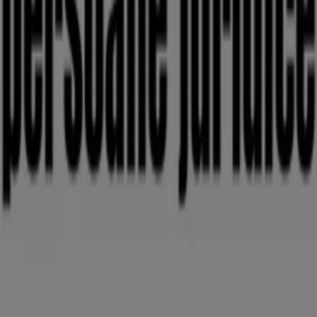
636 m
Deschis
ING Bank
Calea Aurel Vlaicu, I9, Arad
674 m
Deschis
Banca Transilvania