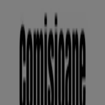
economii, în mod confortabil, pe telefonul mobil.
DESCARCĂ APLICAȚIA
Vezi mai mult
Bănci și Asigurări cataloage în Arad
Cel mai apropiat magazin Bănci și
Asigurări din Arad și împrejurimi
Banca Transilvania
Str. G. Cosbuc nr. 63, Arad
614 m