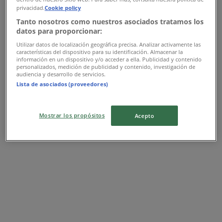
privacidad.
Cookie policy
Expiră pe 06.09
Arad
Tanto nosotros como nuestros asociados tratamos los
datos para proporcionar:
Utilizar datos de localización geográfica precisa. Analizar activamente las
UniCredit Bank
características del dispositivo para su identificación. Almacenar la
información en un dispositivo y/o acceder a ella. Publicidad y contenido
personalizados, medición de publicidad y contenido, investigación de
Ofertă UniCredit Bank
audiencia y desarrollo de servicios.
Lista de asociados (proveedores)
Expiră pe 27.08
Arad
Mostrar los propósitos
Acepto
Garanti BBVA
Garanti BBVA catalog
Expiră pe 27.08
Arad
ING Bank