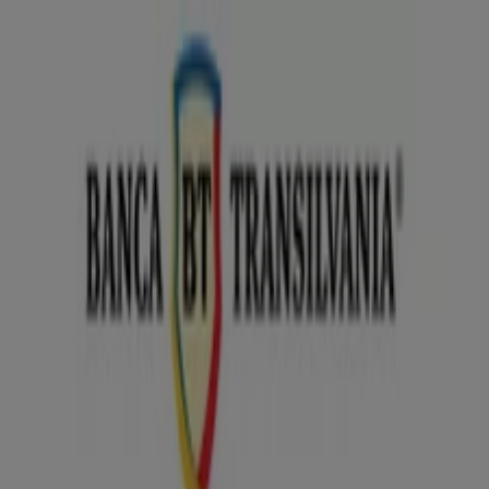
Sunteți aici:
Arad - 00135
Featured
Supermarket
Haine, Incaltaminte și
Accesorii
Electronice și electrocasnice
Casă și
Mobilia
Materiale de Constructii și Bricolaj
Frumusețe și
Sanatate
Sport
Jucarii și Copii
Vacanța și Timp Liber
Auto și
Moto
Restaurante
Bănci și Asigurări
Bănci din Arad - Revistă, Broșuri &
Pliante
Tiendeo din Arad
»