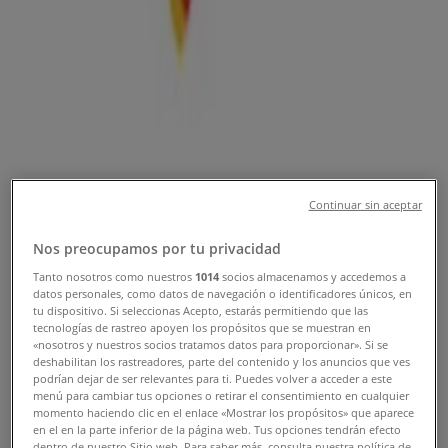
Oferte de Bănci și Asigurări în Arad
Nou
BRD
Listă tarife și comisioane în Lei și Valută
pentru Persoane Fizice Autorizate și
Continuar sin aceptar
Profesii Liberale
Nos preocupamos por tu privacidad
Expiră pe 06.09
Arad
Tanto nosotros como nuestros
1014
socios almacenamos y accedemos a
Nou
datos personales, como datos de navegación o identificadores únicos, en
tu dispositivo. Si seleccionas Acepto, estarás permitiendo que las
tecnologías de rastreo apoyen los propósitos que se muestran en
«nosotros y nuestros socios tratamos datos para proporcionar». Si se
deshabilitan los rastreadores, parte del contenido y los anuncios que ves
BRD
podrían dejar de ser relevantes para ti. Puedes volver a acceder a este
menú para cambiar tus opciones o retirar el consentimiento en cualquier
Listă tarife și comisioane în Lei și Valută
momento haciendo clic en el enlace «Mostrar los propósitos» que aparece
en el en la parte inferior de la página web. Tus opciones tendrán efecto
pentru Persoane Jurdice
dentro de nuestro Sitio web. Para saber más, consulta nuestra política de