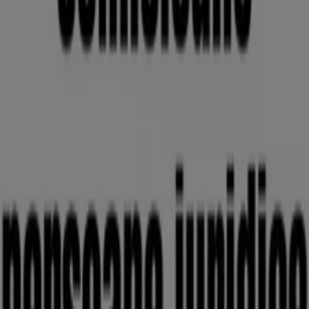
Deschis
Alpha Bank
Arad, Calea Aurel Vlaicu, nr.60-76, sc. B, Ap 17/c , jud
Arad, Arad
627 m
Deschis
Raiffeisen Bank
Strada Andrei Saguna, 1-3, Arad