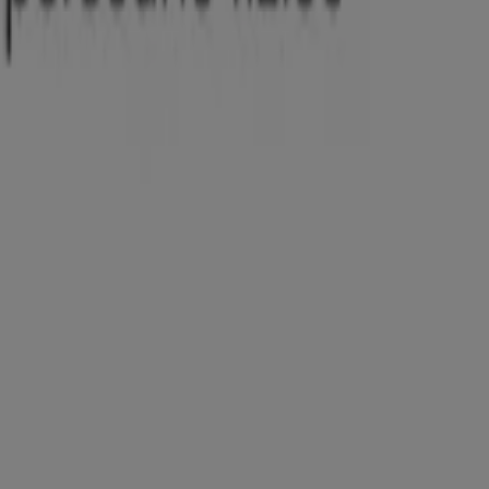
Asigurări
Privire rapidă asupra ofertelor
UniCredit Bank
Cataloage cu oferte de UniCredit Bank:
1
Categorie:
Bănci și Asigurări
Cea mai recentă ofertă:
30.07.2026
UniCredit Bank, toate ofertele la
îndemână
Bine ai venit la Tiendeo, locul ideal pentru a găsi cele mai
bune
oferte
,
cataloage
și
promoții
la
Bănci și Asigurări
din România. În luna
august 2026
, pe Tiendeo poți