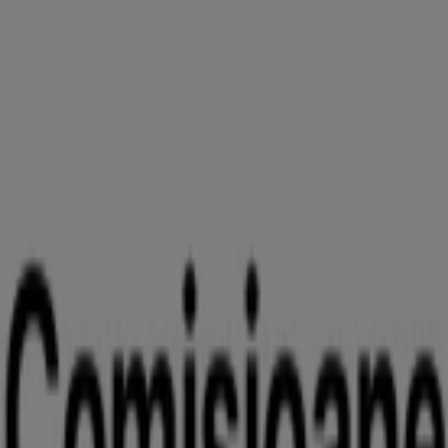
Listă tarife și comisioane în Lei și Valută
pentru Persoane Jurdice
Expiră pe 06.09
Garanti BBVA
Garanti BBVA catalog
Expiră pe 27.08
ING Bank
Devii client ING și poți primi până la 800
lei