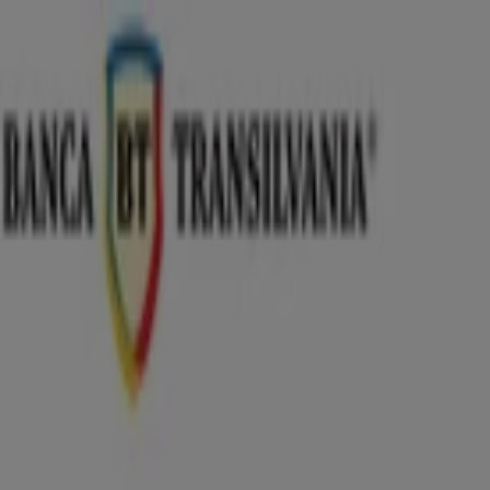
Sunteți aici:
Bucaresti - 00135
Featured
Supermarket
Haine, Incaltaminte și
Accesorii
Electronice și electrocasnice
Casă și
Mobilia
Materiale de Constructii și Bricolaj
Frumusețe și
Sanatate
Sport
Jucarii și Copii
Vacanța și Timp Liber
Auto și
Moto
Restaurante
Bănci și Asigurări
UniCredit Bank - Oferte, Promoties
& Vouchere
Urmărește pentru a obține oferte