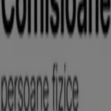
Expiră pe 16.08
Banca Transilvania
Comisioane persoane juridice
Expiră pe 20.08
Banca Transilvania
Comisioane persoane fizice
Expiră pe 20.08
Vezi mai mult
Alte întreprinderi din Bănci și