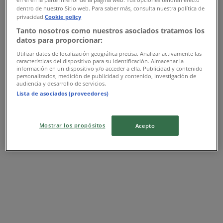
dentro de nuestro Sitio web. Para saber más, consulta nuestra política de
privacidad.
Cookie policy
Tanto nosotros como nuestros asociados tratamos los
datos para proporcionar:
UniCredit Bank
Utilizar datos de localización geográfica precisa. Analizar activamente las
características del dispositivo para su identificación. Almacenar la
información en un dispositivo y/o acceder a ella. Publicidad y contenido
Ofertă UniCredit Bank
personalizados, medición de publicidad y contenido, investigación de
audiencia y desarrollo de servicios.
Expiră pe 27.08
Lista de asociados (proveedores)
{"numCatalogs":1}
Mostrar los propósitos
Acepto
Economisești mai ușor cu aplicația.
Poți găsi cele mai bune oferte din magazinele din
apropiere, le poți salva și îți poți crea lista de economii, în
mod confortabil, pe telefonul mobil.