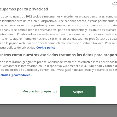
Con
cupamos por tu privacidad
ros como nuestros
1012
socios almacenamos y accedemos a datos personales, como d
 identificadores únicos, en tu dispositivo. Si seleccionas Acepto, estarás permitiendo 
de rastreo apoyen los propósitos que se muestran en «nosotros y nuestros socios trat
ionar». Si se deshabilitan los rastreadores, parte del contenido y los anuncios que ves
antes para ti. Puedes volver a acceder a este menú para cambiar tus opciones o retirar e
to en cualquier momento haciendo clic en el enlace «Mostrar los propósitos» que apar
or de la página web. Tus opciones tendrán efecto dentro de nuestro Sitio web. Para sab
stra política de privacidad.
Cookie policy
sotros como nuestros asociados tratamos los datos para proporc
s de localización geográfica precisa. Analizar activamente las características del disposit
ón. Almacenar la información en un dispositivo y/o acceder a ella. Publicidad y conteni
os, medición de publicidad y contenido, investigación de audiencia y desarrollo de ser
ociados (proveedores)
Mostrar los propósitos
Acepto