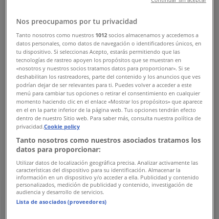
Continuar sin aceptar
Deschis
Nos preocupamos por tu privacidad
Tanto nosotros como nuestros
1012
socios almacenamos y accedemos a
datos personales, como datos de navegación o identificadores únicos, en
tu dispositivo. Si seleccionas Acepto, estarás permitiendo que las
Flanco
tecnologías de rastreo apoyen los propósitos que se muestran en
«nosotros y nuestros socios tratamos datos para proporcionar». Si se
Bld. Tomis, Nr. 391, Complex Comercial Tom,
deshabilitan los rastreadores, parte del contenido y los anuncios que ves
Constanta, Mangalia
podrían dejar de ser relevantes para ti. Puedes volver a acceder a este
menú para cambiar tus opciones o retirar el consentimiento en cualquier
momento haciendo clic en el enlace «Mostrar los propósitos» que aparece
14.6 km
en el en la parte inferior de la página web. Tus opciones tendrán efecto
dentro de nuestro Sitio web. Para saber más, consulta nuestra política de
Deschis
privacidad.
Cookie policy
Tanto nosotros como nuestros asociados tratamos los
datos para proporcionar:
Utilizar datos de localización geográfica precisa. Analizar activamente las
características del dispositivo para su identificación. Almacenar la
Flanco
información en un dispositivo y/o acceder a ella. Publicidad y contenido
personalizados, medición de publicidad y contenido, investigación de
B-dul Aurel Vlaicu, Nr. 220, Mangalia
audiencia y desarrollo de servicios.
Lista de asociados (proveedores)
16.2 km