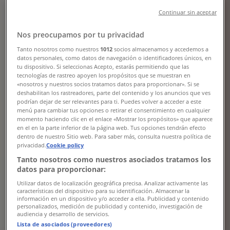
Continuar sin aceptar
Nos preocupamos por tu privacidad
JYSK
Tanto nosotros como nuestros
1012
socios almacenamos y accedemos a
Catalog JYSK
datos personales, como datos de navegación o identificadores únicos, en
tu dispositivo. Si seleccionas Acepto, estarás permitiendo que las
tecnologías de rastreo apoyen los propósitos que se muestran en
Expiră pe 09.08
1.4 km - Oradea
«nosotros y nuestros socios tratamos datos para proporcionar». Si se
deshabilitan los rastreadores, parte del contenido y los anuncios que ves
{"numCatalogs":3}
podrían dejar de ser relevantes para ti. Puedes volver a acceder a este
menú para cambiar tus opciones o retirar el consentimiento en cualquier
momento haciendo clic en el enlace «Mostrar los propósitos» que aparece
Programe și adrese JYSK
en el en la parte inferior de la página web. Tus opciones tendrán efecto
dentro de nuestro Sitio web. Para saber más, consulta nuestra política de
privacidad.
Cookie policy
Tanto nosotros como nuestros asociados tratamos los
datos para proporcionar:
JYSK
Utilizar datos de localización geográfica precisa. Analizar activamente las
Strada Ogorului 171, Oradea
características del dispositivo para su identificación. Almacenar la
información en un dispositivo y/o acceder a ella. Publicidad y contenido
personalizados, medición de publicidad y contenido, investigación de
700 m
audiencia y desarrollo de servicios.
Lista de asociados (proveedores)