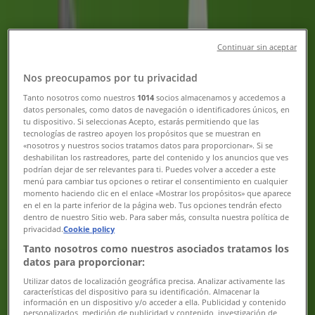
JYSK
Continuar sin aceptar
Catalog JYSK
Nos preocupamos por tu privacidad
Expiră astăzi
2.1 km - București
Tanto nosotros como nuestros
1014
socios almacenamos y accedemos a
datos personales, como datos de navegación o identificadores únicos, en
{"numCatalogs":3}
tu dispositivo. Si seleccionas Acepto, estarás permitiendo que las
tecnologías de rastreo apoyen los propósitos que se muestran en
«nosotros y nuestros socios tratamos datos para proporcionar». Si se
Programe și adrese JYSK
deshabilitan los rastreadores, parte del contenido y los anuncios que ves
podrían dejar de ser relevantes para ti. Puedes volver a acceder a este
menú para cambiar tus opciones o retirar el consentimiento en cualquier
momento haciendo clic en el enlace «Mostrar los propósitos» que aparece
en el en la parte inferior de la página web. Tus opciones tendrán efecto
dentro de nuestro Sitio web. Para saber más, consulta nuestra política de
JYSK
privacidad.
Cookie policy
Strada Mihail Sebastian 88, București
Tanto nosotros como nuestros asociados tratamos los
datos para proporcionar:
2.1 km
Utilizar datos de localización geográfica precisa. Analizar activamente las
características del dispositivo para su identificación. Almacenar la
Închis
información en un dispositivo y/o acceder a ella. Publicidad y contenido
personalizados, medición de publicidad y contenido, investigación de