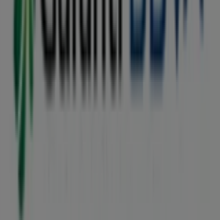
întreaga lume.
Tiendeo
Ce facem
Soluții de afaceri
Știri și mass-media
Lucrează cu noi
Contactează-ne
Marketing și cerere de afaceri
Magazin localizat incorect pe hartă
Feedback săptămânal pentru anunțuri
Probleme tehnice și feedback cu caracter general
Index