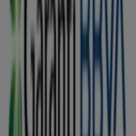
Garanti BBVA catalog
Expiră pe 27.08
Alte întreprinderi din Bănci și
Asigurări din Oradea
Garanti BBVA
Găsește cele mai recente oferte de
bănci și asigurări la Tiendeo
Tiendeo face parte din Shopfully, compania de
tehnologie care reinventează cumpărăturile locale în