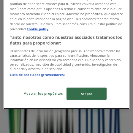
podrían dejar de ser relevantes para ti. Puedes volver a acceder a este
Garanti BBVA în Oradea
»
menú para cambiar tus opciones o retirar el consentimiento en cualquier
momento haciendo clic en el enlace «Mostrar los propósitos» que aparece
Garanti BBVA magazine în Oradea
en el en la parte inferior de la página web. Tus opciones tendrán efecto
dentro de nuestro Sitio web. Para saber más, consulta nuestra política de
privacidad.
Cookie policy
Tanto nosotros como nuestros asociados tratamos los
Garanti BBVA
datos para proporcionar:
str. madach imre, nr.1-5, oradea, Oradea
Utilizar datos de localización geográfica precisa. Analizar activamente las
características del dispositivo para su identificación. Almacenar la
información en un dispositivo y/o acceder a ella. Publicidad y contenido
1.5 km
personalizados, medición de publicidad y contenido, investigación de
audiencia y desarrollo de servicios.
Lista de asociados (proveedores)
Cataloage Garanti BBVA din Oradea
Mostrar los propósitos
Acepto
Garanti BBVA