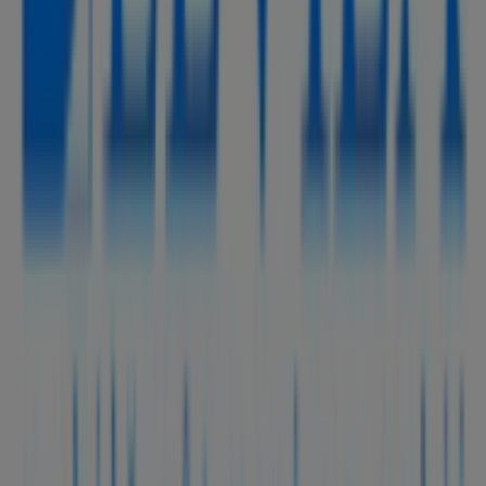
Pe Tiendeo îți oferim toate informațiile actualizate
despre
ELVILA
, cum ar fi programul de funcționare,
oferte exclusive și locația exactă a magazinului la adresa
DN 2, Str. Henri Coanda, nr. 16, judet Constanta
. De
asemenea, vei avea acces la cele mai recente cataloage
ale
ELVILA
, unde vei putea descoperi cele mai noi
promoții și te vei putea bucura de reduceri mari la
produsele din sectorul
Casă și Mobilia
pentru
cumpărăturile tale din
Constanța
.
Nu rata oportunitatea de a vizita magazinul
ELVILA
la
adresa
DN 2, Str. Henri Coanda, nr. 16, judet
Constanta
pentru a te bucura de o experiență completă
de cumpărături. Te invităm să explorezi promoțiile pe
care le avem pentru tine în această lună de
august
și să
rămâi informat cu cele mai bune oferte de la
ELVILA
din
Constanța
. Vizitează-ne și începe să economisești chiar
astăzi!
Mai multe informații despre ELVILA
Vezi alte magazine de