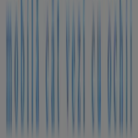
ELVILA în Constanța
Tiendeo face parte din Shopfully, compania de
tehnologie care reinventează cumpărăturile locale în
întreaga lume.
Tiendeo
Ce facem
Soluții de afaceri
Știri și mass-media
Lucrează cu noi
Contactează-ne