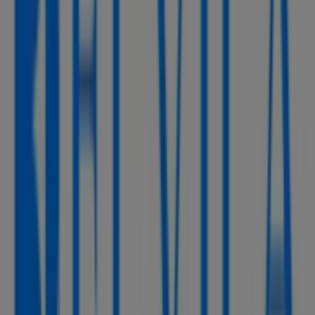
326 m
Închis
BRD
Str. Caraiman, Nr. 1-3, Bloc Pf6, Etaj P, Judet
Constanta, Constanța
463 m
PROFI
Sos.mangaliei Nr.76, Constanța