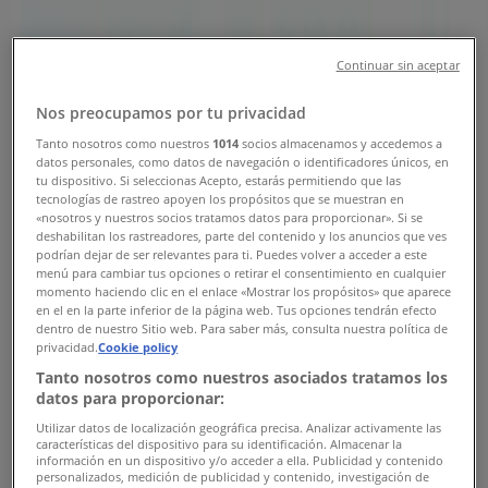
Tiendeo din Constanța
»
Oferte de Casă și Mobilia în Constanța
»
ELVILA în Constanța
»
Continuar sin aceptar
ELVILA | DN 2, Str. Henri Coanda, nr. 16, judet
Nos preocupamos por tu privacidad
Constanta
Tanto nosotros como nuestros
1014
socios almacenamos y accedemos a
datos personales, como datos de navegación o identificadores únicos, en
Hartă
03727299580726300788
tu dispositivo. Si seleccionas Acepto, estarás permitiendo que las
Hartă
03727299580726300788
tecnologías de rastreo apoyen los propósitos que se muestran en
«nosotros y nuestros socios tratamos datos para proporcionar». Si se
Oferte de ELVILA în Constanța
deshabilitan los rastreadores, parte del contenido y los anuncios que ves
podrían dejar de ser relevantes para ti. Puedes volver a acceder a este
menú para cambiar tus opciones o retirar el consentimiento en cualquier
momento haciendo clic en el enlace «Mostrar los propósitos» que aparece
en el en la parte inferior de la página web. Tus opciones tendrán efecto
dentro de nuestro Sitio web. Para saber más, consulta nuestra política de
privacidad.
Cookie policy
Tanto nosotros como nuestros asociados tratamos los
datos para proporcionar:
ELVILA
Utilizar datos de localización geográfica precisa. Analizar activamente las
características del dispositivo para su identificación. Almacenar la
Reduceri de până la 70% la produsele de
información en un dispositivo y/o acceder a ella. Publicidad y contenido
mobilier!
personalizados, medición de publicidad y contenido, investigación de