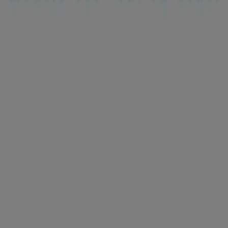
Marketing și cerere de afaceri
Magazin localizat incorect pe hartă
Feedback săptămânal pentru anunțuri
Probleme tehnice și feedback cu caracter general
Index
Comercianți
Magazine locale
Produse
Orașe cu
Descarcă aplicația Tiendeo