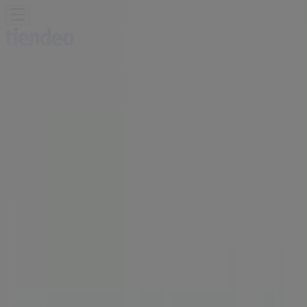
Sunteți aici:
Constanța - 00135
Featured
Supermarket
Haine, Incaltaminte și
Accesorii
Electronice și electrocasnice
Casă și
Mobilia
Materiale de Constructii și Bricolaj
Frumusețe și
Sanatate
Sport
Jucarii și Copii
Vacanța și Timp Liber
Auto și
Moto
Restaurante
Bănci și Asigurări
ELVILA Magazin | DN 2, Str. Henri
Coanda, nr. 16, judet Constanta,
Constanța - Program & Oferte