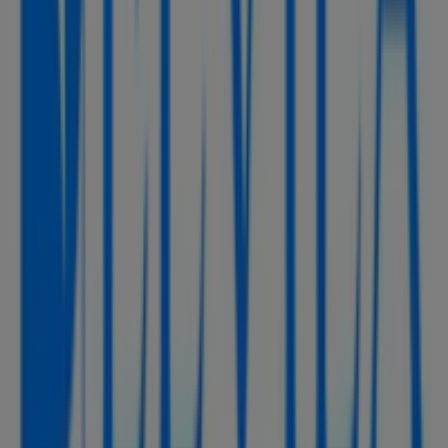
488 m
Deschis
Alte întreprinderi din Casă și
Mobilia din Constanța
ELVILA
Bine ai venit la magazinul
ELVILA
pe Tiendeo, unde poți
descoperi cele mai bune
oferte
,
promoții
și
cataloage
ale acestei mărci de top în sectorul
Casă și Mobilia
.
Magazinul nostru fizic este situat la adresa
DN 2, Str.
Henri Coanda, nr. 16, judet Constanta
,
Constanța
, și
aici vei găsi o gamă largă de produse de calitate care îți
vor permite să economisești pe tot parcursul lunii
august 2026
.