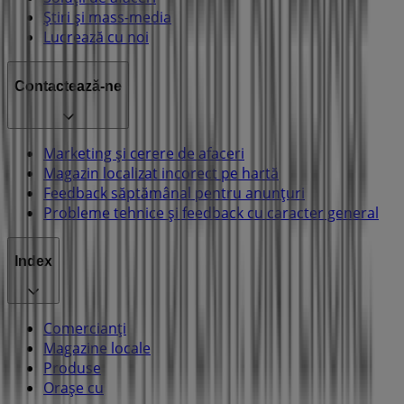
Știri și mass-media
Lucrează cu noi
Contactează-ne
Marketing și cerere de afaceri
Magazin localizat incorect pe hartă
Feedback săptămânal pentru anunțuri
Probleme tehnice și feedback cu caracter general
Index
Comercianți
Magazine locale
Produse
Orașe cu