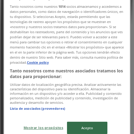
Mobexpert în București
»
Tanto nosotros como nuestros
1014
socios almacenamos y accedemos a
datos personales, como datos de navegación o identificadores únicos, en
tu dispositivo. Si seleccionas Acepto, estarás permitiendo que las
Mobexpert magazine în București
tecnologías de rastreo apoyen los propósitos que se muestran en
«nosotros y nuestros socios tratamos datos para proporcionar». Si se
deshabilitan los rastreadores, parte del contenido y los anuncios que ves
podrían dejar de ser relevantes para ti. Puedes volver a acceder a este
Mobexpert
menú para cambiar tus opciones o retirar el consentimiento en cualquier
momento haciendo clic en el enlace «Mostrar los propósitos» que aparece
Calea Bucureşti 105A, București
en el en la parte inferior de la página web. Tus opciones tendrán efecto
dentro de nuestro Sitio web. Para saber más, consulta nuestra política de
3.4 km
privacidad.
Cookie policy
Tanto nosotros como nuestros asociados tratamos los
Deschis
datos para proporcionar:
Utilizar datos de localización geográfica precisa. Analizar activamente las
características del dispositivo para su identificación. Almacenar la
información en un dispositivo y/o acceder a ella. Publicidad y contenido
personalizados, medición de publicidad y contenido, investigación de
audiencia y desarrollo de servicios.
Mobexpert
Lista de asociados (proveedores)
Șos. Vergului 18, Sector 2, București
9.0 km
Mostrar los propósitos
Acepto