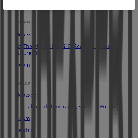
Deschis
Mobexpert
Bd. Theodor Pallady 51D, Sector 3 - București,
București
9.4 km
Mobexpert
Șos. Fabrica de Glucoză 21, Sector 2, București
9.4 km
Deschis