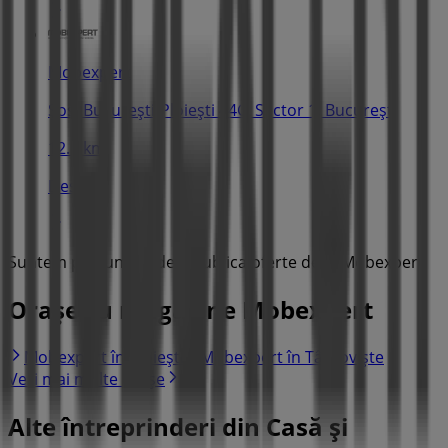
Mobexpert
Șos. Bucureşti-Ploieşti 44C, Sector 1, București
12.5 km
Deschis
Suntem pe punctul de a publica oferte de la Mobexpert
Orașe cu magazine Mobexpert
Mobexpert în Ploiești
Mobexpert în Târgoviște
Vezi mai multe orașe
Alte întreprinderi din Casă și