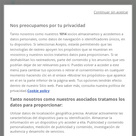
Tiendeo din București
»
Oferte de Bănci și Asigurări în București
»
Continuar sin aceptar
Garanti BBVA în București
»
Nos preocupamos por tu privacidad
Garanti BBVA | bd. vasile milea, nr.4, sector 6
Tanto nosotros como nuestros
1014
socios almacenamos y accedemos a
Hartă
+(40-21) 2064681
datos personales, como datos de navegación o identificadores únicos, en
tu dispositivo. Si seleccionas Acepto, estarás permitiendo que las
Hartă
+(40-21) 2064681
tecnologías de rastreo apoyen los propósitos que se muestran en
«nosotros y nuestros socios tratamos datos para proporcionar». Si se
Oferte de Garanti BBVA în București
deshabilitan los rastreadores, parte del contenido y los anuncios que ves
podrían dejar de ser relevantes para ti. Puedes volver a acceder a este
menú para cambiar tus opciones o retirar el consentimiento en cualquier
momento haciendo clic en el enlace «Mostrar los propósitos» que aparece
en el en la parte inferior de la página web. Tus opciones tendrán efecto
dentro de nuestro Sitio web. Para saber más, consulta nuestra política de
privacidad.
Cookie policy
Tanto nosotros como nuestros asociados tratamos los
datos para proporcionar:
Garanti BBVA
Utilizar datos de localización geográfica precisa. Analizar activamente las
características del dispositivo para su identificación. Almacenar la
Garanti BBVA catalog
información en un dispositivo y/o acceder a ella. Publicidad y contenido
personalizados, medición de publicidad y contenido, investigación de
Expiră pe 27.08
audiencia y desarrollo de servicios.