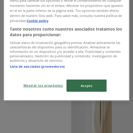
menú para cambiar tus opciones o retirar el consentimiento en cualquier
momento haciendo clic en el enlace «Mostrar los propósitos» que aparece
PPT
en el en la parte inferior de la página web. Tus opciones tendrán efecto
dentro de nuestro Sitio web. Para saber más, consulta nuestra política de
privacidad.
Cookie policy
PREGĂTIŢI DE VARĂ ȘI DE PRÉȚURI MICI!
Tanto nosotros como nuestros asociados tratamos los
datos para proporcionar:
Expiră pe 31.08
{"numCatalogs":1}
Utilizar datos de localización geográfica precisa. Analizar activamente las
características del dispositivo para su identificación. Almacenar la
información en un dispositivo y/o acceder a ella. Publicidad y contenido
Programe și adrese PPT
personalizados, medición de publicidad y contenido, investigación de
audiencia y desarrollo de servicios.
Lista de asociados (proveedores)
PPT
Mostrar los propósitos
Acepto
Strada Coriolan Brediceanu, Nr. 6A., Timișoara
1.4 km
Închis