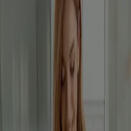
Betterstyle
Betterstyle August 2026
Expiră pe 31.08
Târgoviște
Economisești mai ușor cu aplicația.
Poți găsi cele mai bune oferte din magazinele din
apropiere, le poți salva și îți poți crea lista de
economii, în mod confortabil, pe telefonul mobil.
DESCARCĂ APLICAȚIA
Vezi mai mult