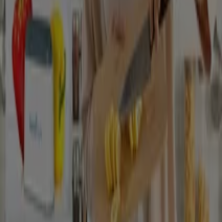
JYSK
Locotenent Stancu Ion 2E, Târgoviște
1.2 km
Închis
Naturlich
piața Mihai Viteazu nr.1, Târgoviște
1.5 km
Velux
Str. Laminorului nr.70 DAMBOVITA, Târgoviște