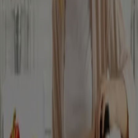
Velux
B-dul I. C. Bratianu nr.43 DAMBOVITA, Târgoviște
1.2 km
Lems
Cub Center, Str. Stancu Ion nr.2E (lângă Brico
Depot), Târgoviște
1.2 km
Închis