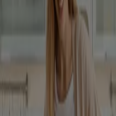
Casă și Mobilia cataloage în
Târgoviște
Cel mai apropiat magazin Casă și
Mobilia din Târgoviște și
împrejurimi
Mobexpert
Dâmbovița Mall, Bd. Regele Ferdinand nr.6, 130026 -
Târgoviște, Târgoviște
669 m
Închis