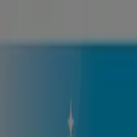
Sunteți aici:
Târgoviște - 00135
Featured
Supermarket
Haine, Incaltaminte și
Accesorii
Electronice și electrocasnice
Casă și
Mobilia
Materiale de Constructii și Bricolaj
Frumusețe și
Sanatate
Sport
Jucarii și Copii
Vacanța și Timp Liber
Auto și
Moto
Restaurante
Bănci și Asigurări
Mobilia din Târgoviște - Revistă,
Broșuri & Pliante
Tiendeo din Târgoviște
»