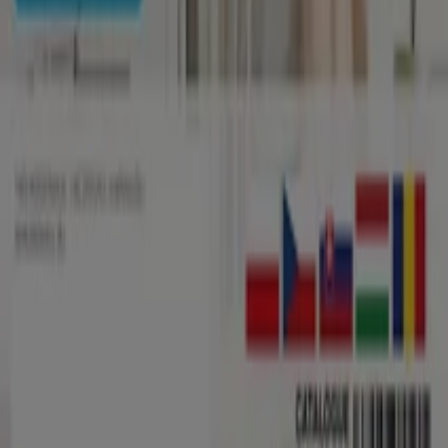
Tiendeo
Ce facem
Soluții de afaceri
Știri și mass-media
Lucrează cu noi
Contactează-ne
Marketing și cerere de afaceri
Magazin localizat incorect pe hartă
Feedback săptămânal pentru anunțuri
Probleme tehnice și feedback cu caracter general
Index