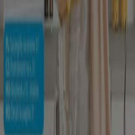
1.6 km
Casă și Mobilia în alte orașe
București
Pantelimon
Cluj-Napoca
Timișoara
Constanța
Iași
Bragadiru
Brașov
Craiova
Ploiești
Oradea
Sibiu
Galați
Pitești
Bacău
Arad
Vezi mai multe orașe
Accesează ofertele de Casă și Mobilia
Tiendeo face parte din Shopfully, compania de
tehnologie care reinventează cumpărăturile locale în
întreaga lume.