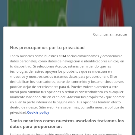
Dr.max în Timișoara
»
Dr.max | Bd. Regele Carol I, nr.24
Hartă
0256.491.808
Continuar sin aceptar
Hartă
0256.491.808
Nos preocupamos por tu privacidad
Oferte de Dr.max în Timișoara
Tanto nosotros como nuestros
1014
socios almacenamos y accedemos a
datos personales, como datos de navegación o identificadores únicos, en
tu dispositivo. Si seleccionas Acepto, estarás permitiendo que las
tecnologías de rastreo apoyen los propósitos que se muestran en
«nosotros y nuestros socios tratamos datos para proporcionar». Si se
deshabilitan los rastreadores, parte del contenido y los anuncios que ves
podrían dejar de ser relevantes para ti. Puedes volver a acceder a este
menú para cambiar tus opciones o retirar el consentimiento en cualquier
Dr.max
momento haciendo clic en el enlace «Mostrar los propósitos» que aparece
en el en la parte inferior de la página web. Tus opciones tendrán efecto
23 Revista DrMax iunie august 2026
dentro de nuestro Sitio web. Para saber más, consulta nuestra política de
privacidad.
Cookie policy
Tanto nosotros como nuestros asociados tratamos los
Expiră pe 31.08
datos para proporcionar:
Utilizar datos de localización geográfica precisa. Analizar activamente las