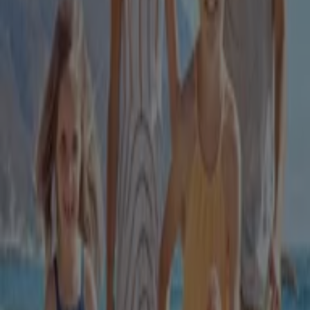
85 m
Închis
MEGA IMAGE
Str. general ion dragalina nr. 47, parter, timisoara,
judet timis, Timișoara
117 m
Deschis
Dr.max
Bd. General Dragalina, nr. 45, Timișoara