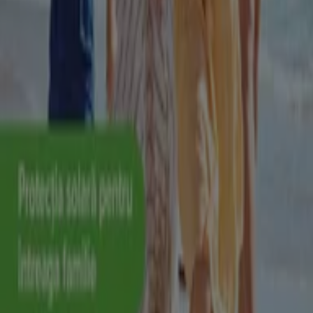
despre
Dr.max
, cum ar fi programul de funcționare,
oferte exclusive și locația exactă a magazinului la adresa
Bd. Regele Carol I, nr.24
. De asemenea, vei avea acces la
cele mai recente cataloage ale
Dr.max
, unde vei putea
descoperi cele mai noi promoții și te vei putea bucura de
reduceri mari la produsele din sectorul
Frumusețe și
Sanatate
pentru cumpărăturile tale din
Timișoara
.
Nu rata oportunitatea de a vizita magazinul
Dr.max
la
adresa
Bd. Regele Carol I, nr.24
pentru a te bucura de o
experiență completă de cumpărături. Te invităm să
explorezi promoțiile pe care le avem pentru tine în
această lună de
august
și să rămâi informat cu cele mai
bune oferte de la
Dr.max
din
Timișoara
. Vizitează-ne și
începe să economisești chiar astăzi!
Mai multe informații despre Dr.max
Vezi alte magazine de
Dr.max în Timișoara