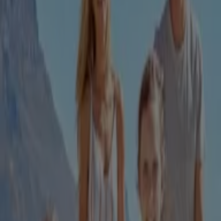
Expiră pe 31.08
118 m - Timișoara
Cel mai apropiat magazin
La Doi Pasi
Str. Chisodiei, 22A, Timișoara
29 m
ING Bank
Bulevardul Ion Dragalina, 41, Lugoj