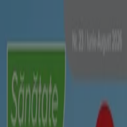
Sunteți aici:
Timișoara - 00135
Featured
Supermarket
Haine, Incaltaminte și
Accesorii
Electronice și electrocasnice
Casă și
Mobilia
Materiale de Constructii și Bricolaj
Frumusețe și
Sanatate
Sport
Jucarii și Copii
Vacanța și Timp Liber
Auto și
Moto
Restaurante
Bănci și Asigurări
Dr.max Magazin | Bd. Regele Carol
I, nr.24, Timișoara - Locatii & Oferte
Tiendeo din Timișoara
»
Oferte de Frumusețe și Sanatate în Timișoara
»