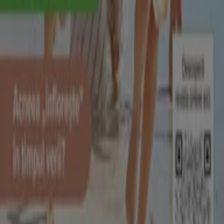
Tiendeo face parte din Shopfully, compania de
tehnologie care reinventează cumpărăturile locale în
întreaga lume.
Tiendeo
Ce facem
Soluții de afaceri
Știri și mass-media
Lucrează cu noi
Contactează-ne
Marketing și cerere de afaceri
Magazin localizat incorect pe hartă
Feedback săptămânal pentru anunțuri
Probleme tehnice și feedback cu caracter general