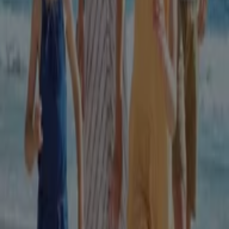
118 m
Închis
Alte întreprinderi din Frumusețe și
Sanatate din Timișoara
Dr.max
Bine ai venit la magazinul
Dr.max
pe Tiendeo, unde poți
descoperi cele mai bune
oferte
,
promoții
și
cataloage
ale acestei mărci de top în sectorul
Frumusețe și
Sanatate
. Magazinul nostru fizic este situat la adresa
Bd.
Regele Carol I, nr.24
,
Timișoara
, și aici vei găsi o gamă
largă de produse de calitate care îți vor permite să
economisești pe tot parcursul lunii
august 2026
.
Pe Tiendeo îți oferim toate informațiile actualizate