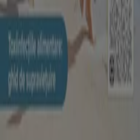
Index
Comercianți
Magazine locale
Produse
Orașe cu
Descarcă aplicația Tiendeo
Copyright © Tiendeo ® 2026 · Shopfully Marketing S.L.U. –
Palau de Mar – 08039 Barcelona, Spain
Termeni și condiții
Politica de confidențialitate