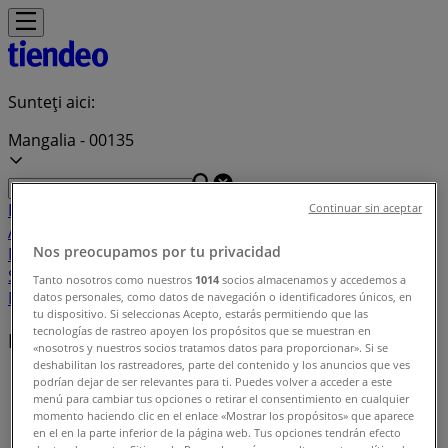
Sunteți aici:
Mangalia - 00135
Featured
Supermarket
Haine, Incaltaminte și
Continuar sin aceptar
Accesorii
Electronice și electrocasnice
Casă și
Nos preocupamos por tu privacidad
Mobilia
Materiale de Constructii și Bricolaj
Frumusețe și
Sanatate
Sport
Jucarii și Copii
Vacanța și Timp Liber
Auto și
Tanto nosotros como nuestros
1014
socios almacenamos y accedemos a
Moto
Restaurante
Bănci și Asigurări
datos personales, como datos de navegación o identificadores únicos, en
tu dispositivo. Si seleccionas Acepto, estarás permitiendo que las
tecnologías de rastreo apoyen los propósitos que se muestran en
Magazine locale
«nosotros y nuestros socios tratamos datos para proporcionar». Si se
deshabilitan los rastreadores, parte del contenido y los anuncios que ves
Tiendeo din Mangalia
»
podrían dejar de ser relevantes para ti. Puedes volver a acceder a este
menú para cambiar tus opciones o retirar el consentimiento en cualquier
momento haciendo clic en el enlace «Mostrar los propósitos» que aparece
Indexul de magazine din Mangalia
en el en la parte inferior de la página web. Tus opciones tendrán efecto