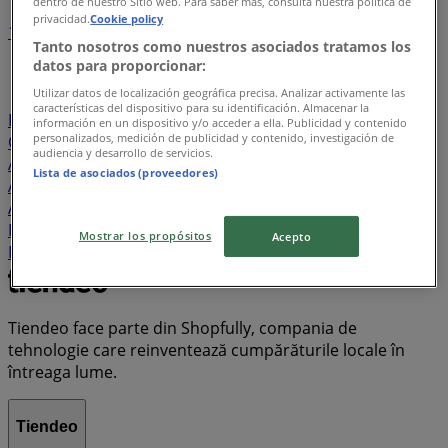
dentro de nuestro Sitio web. Para saber más, consulta nuestra política de
privacidad.
Cookie policy
1
2
3
4
5
Tanto nosotros como nuestros asociados tratamos los
...
7
datos para proporcionar:
Utilizar datos de localización geográfica precisa. Analizar activamente las
Lidl
Kaufland
Unicarm
Penny Market
Pepco
características del dispositivo para su identificación. Almacenar la
PROFI
Dedeman
Carrefour
MEGA IMAGE
Dpd
información en un dispositivo y/o acceder a ella. Publicidad y contenido
personalizados, medición de publicidad y contenido, investigación de
Carrefour Market
Altex
Brico Depôt
New Yorker
audiencia y desarrollo de servicios.
Avon
JYSK
Tupperware
Christian Tour
Selgros
Lista de asociados (proveedores)
Auchan
Zara
Lems
Supeco
Kik
Oriflame
Annabella
Digi
Leroy Merlin
Metro
Jumbo
La Doi
Pasi
Flanco
Vodafone
Sinsay
CBA
Deichmann
Mostrar los propósitos
Acepto
Decathlon
Adidas
Peek & Cloppenburg
Diana
Tiendeo face parte din Shopfully, compania de
tehnologie care reinventează cumpărăturile locale în
întreaga lume.
Tiendeo