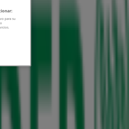
ionar:
ivo para su
do
vicios.