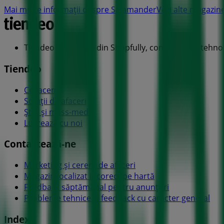
Mai multe informații despre Salamander
Vezi alte magazin
Tiendeo face parte din Shopfully, compania de tehnol
Tiendeo
Ce facem
Soluții de afaceri
Știri și mass-media
Lucrează cu noi
Contactează-ne
Marketing și cerere de afaceri
Magazin localizat incorect pe hartă
Feedback săptămânal pentru anunțuri
Probleme tehnice și feedback cu caracter general
Index