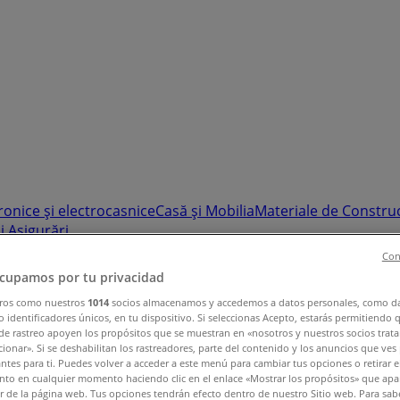
ronice și electrocasnice
Casă și Mobilia
Materiale de Construct
i Asigurări
Con
r Vladimirescu, Iași - Locatii & Ofer
cupamos por tu privacidad
ros como nuestros
1014
socios almacenamos y accedemos a datos personales, como d
 identificadores únicos, en tu dispositivo. Si seleccionas Acepto, estarás permitiendo 
de rastreo apoyen los propósitos que se muestran en «nosotros y nuestros socios trat
ionar». Si se deshabilitan los rastreadores, parte del contenido y los anuncios que ves
antes para ti. Puedes volver a acceder a este menú para cambiar tus opciones o retirar e
to en cualquier momento haciendo clic en el enlace «Mostrar los propósitos» que apar
or de la página web. Tus opciones tendrán efecto dentro de nuestro Sitio web. Para sab