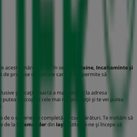
le acestei mărci de top în sectorul
Haine, Incaltaminte și
rgă de produse de calitate care îți vor permite să
lusive și locația exactă a magazinului la adresa
i putea descoperi cele mai noi promoții și te vei putea
i
.
a de o experiență completă de cumpărături. Te invităm să
te de la
Salamander
din
Iași
. Vizitează-ne și începe să