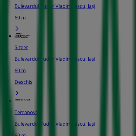
Bulevardul Tudor Vladimirescu, Iași
60 m
Sizeer
Bulevardul Tudor Vladimirescu, Iași
60 m
Deschis
Terranova
Bulevardul Tudor Vladimirescu, Iași
60 m