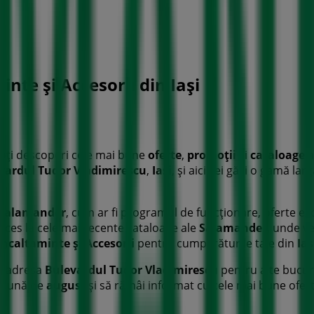
inte și Accesorii din Iași
oți descoperi cele mai bune
oferte
,
promoții
și
cataloage
a
vardul Tudor Vladimirescu
,
Iași
, și aici vei găsi o gamă la
Salamander
, cum ar fi programul de funcționare, oferte exc
cces la cele mai recente cataloage ale
Salamander
, unde ve
Incaltaminte și Accesorii
pentru cumpărăturile tale din
Iaș
a adresa
Bulevardul Tudor Vladimirescu
pentru a te bucur
ă lună de
august
și să rămâi informat cu cele mai bune ofer