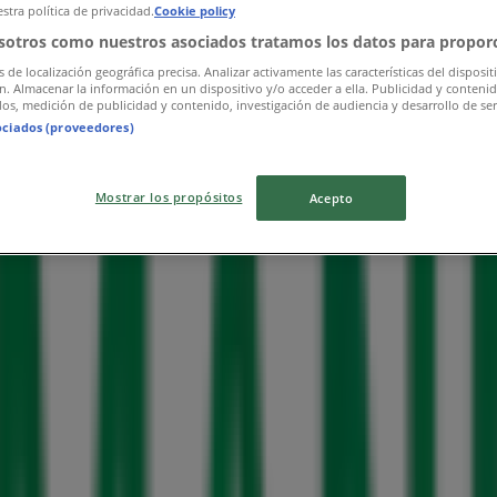
stra política de privacidad.
Cookie policy
sotros como nuestros asociados tratamos los datos para proporc
s de localización geográfica precisa. Analizar activamente las características del disposit
ón. Almacenar la información en un dispositivo y/o acceder a ella. Publicidad y conteni
os, medición de publicidad y contenido, investigación de audiencia y desarrollo de ser
ociados (proveedores)
Mostrar los propósitos
Acepto