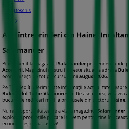
Deschis
Alte întreprinderi din Haine, Incaltam
Salamander
Bine ai venit la magazinul
Salamander
pe Tiendeo, unde p
Accesorii
. Magazinul nostru fizic este situat la adresa
Bule
economisești pe tot parcursul lunii
august 2026
.
Pe Tiendeo îți oferim toate informațiile actualizate despre
Bulevardul Tudor Vladimirescu
. De asemenea, vei avea a
bucura de reduceri mari la produsele din sectorul
Haine, 
Nu rata oportunitatea de a vizita magazinul
Salamander
l
explorezi promoțiile pe care le avem pentru tine în aceast
economisești chiar astăzi!