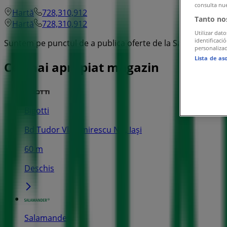
consulta nue
Hartă
728,310,912
Tanto no
Hartă
728,310,912
Utilizar dato
identificaci
Suntem pe punctul de a publica oferte de la Salamander
personalizad
Lista de as
Cel mai apropiat magazin
Bigotti
Bd Tudor Vladimirescu Nr., Iași
60 m
Deschis
Salamander