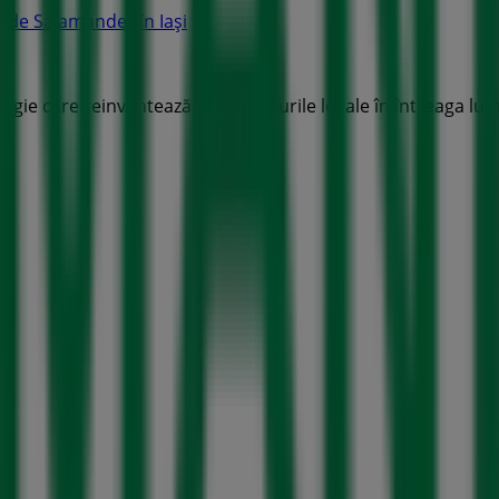
e de Salamander în Iași
ogie care reinventează cumpărăturile locale în întreaga lum