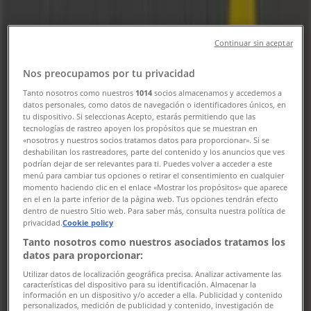
Tiendeo din Craiova
»
Oferte de Casă și Mobilia în Craiova
»
Naturlich în Craiova
»
Continuar sin aceptar
Naturlich | str. Calea Severinului nr. 5, Galeria
Nos preocupamos por tu privacidad
Auchan
Tanto nosotros como nuestros
1014
socios almacenamos y accedemos a
Hartă
0745 077 470
datos personales, como datos de navegación o identificadores únicos, en
tu dispositivo. Si seleccionas Acepto, estarás permitiendo que las
Hartă
0745 077 470
tecnologías de rastreo apoyen los propósitos que se muestran en
«nosotros y nuestros socios tratamos datos para proporcionar». Si se
Oferte de Naturlich în Craiova
deshabilitan los rastreadores, parte del contenido y los anuncios que ves
podrían dejar de ser relevantes para ti. Puedes volver a acceder a este
menú para cambiar tus opciones o retirar el consentimiento en cualquier
momento haciendo clic en el enlace «Mostrar los propósitos» que aparece
en el en la parte inferior de la página web. Tus opciones tendrán efecto
dentro de nuestro Sitio web. Para saber más, consulta nuestra política de
privacidad.
Cookie policy
Tanto nosotros como nuestros asociados tratamos los
datos para proporcionar:
Naturlich
Utilizar datos de localización geográfica precisa. Analizar activamente las
características del dispositivo para su identificación. Almacenar la
Summer Sale Reducere de -15%
información en un dispositivo y/o acceder a ella. Publicidad y contenido
personalizados, medición de publicidad y contenido, investigación de