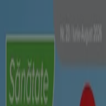
Sunteți aici:
Cluj-Napoca - 00135
Featured
Supermarket
Haine, Incaltaminte și
Accesorii
Electronice și electrocasnice
Casă și
Mobilia
Materiale de Constructii și Bricolaj
Frumusețe și
Sanatate
Sport
Jucarii și Copii
Vacanța și Timp Liber
Auto și
Moto
Restaurante
Bănci și Asigurări
Dr.max magazine Cluj-Napoca -
Program , Telefoane & Locatii
Tiendeo din Cluj-Napoca
»
Oferte de Frumusețe și Sanatate în Cluj-Napoca
»