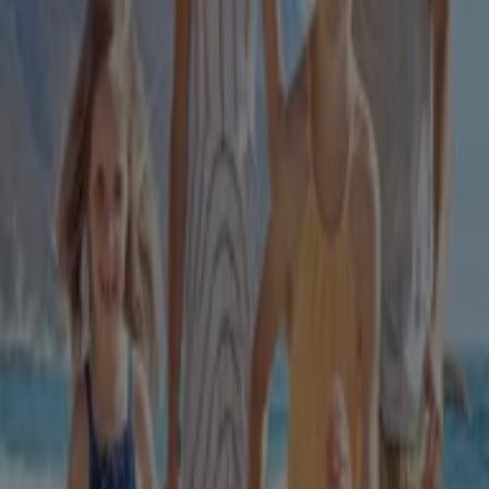
Cataloage Dr.max din Cluj-Napoca
Dr.max
23 Revista DrMax iunie august 2026
Expiră pe 31.08
Dr.max
470 catalog bf regular august
Expiră pe 31.08
142 m - Cluj-Napoca