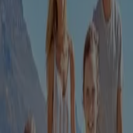
Dr.max
Str.Soporului,Nr.8A,Bl.A2,Sc.1,Et.PARTER,Ap.
Sp.Comercial 1, CLUJ-NAPOCA
1.1 km
Dr.max
Str.Dorobantilor,Nr.93, Sc.3, Parter, Ap.47,
Mun.Cluj-Napoca, CLUJ-NAPOCA
1.2 km