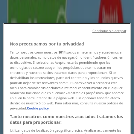
Dr.max în Cluj-Napoca
»
Dr.max magazine în Cluj-Napoca
Continuar sin aceptar
Dr.max
Nos preocupamos por tu privacidad
Str. Alexandru Vaida Voevod 53B, Spatiul P 105,
Tanto nosotros como nuestros
1014
socios almacenamos y accedemos a
datos personales, como datos de navegación o identificadores únicos, en
Iulius Mall, Cluj-Napoca
tu dispositivo. Si seleccionas Acepto, estarás permitiendo que las
tecnologías de rastreo apoyen los propósitos que se muestran en
142 m
«nosotros y nuestros socios tratamos datos para proporcionar». Si se
deshabilitan los rastreadores, parte del contenido y los anuncios que ves
Închis
podrían dejar de ser relevantes para ti. Puedes volver a acceder a este
menú para cambiar tus opciones o retirar el consentimiento en cualquier
momento haciendo clic en el enlace «Mostrar los propósitos» que aparece
en el en la parte inferior de la página web. Tus opciones tendrán efecto
dentro de nuestro Sitio web. Para saber más, consulta nuestra política de
privacidad.
Cookie policy
Dr.max
Tanto nosotros como nuestros asociados tratamos los
Str. Nicolae Pascaly nr.7, Cluj-Napoca
datos para proporcionar:
Utilizar datos de localización geográfica precisa. Analizar activamente las
448 m