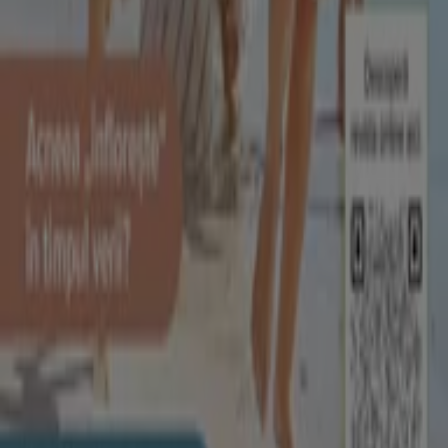
Tiendeo
Ce facem
Soluții de afaceri
Știri și mass-media
Lucrează cu noi
Contactează-ne
Marketing și cerere de afaceri
Magazin localizat incorect pe hartă
Feedback săptămânal pentru anunțuri
Probleme tehnice și feedback cu caracter general
Index