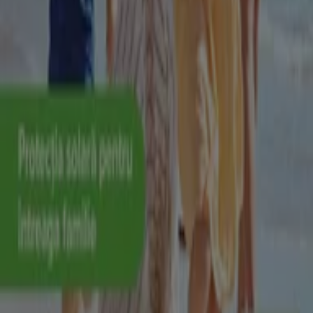
Târgu Mureș
Dr.max în Bistrița
Dr.max în Alba Iulia
Dr.max în Reghin
Vezi mai multe orașe
Alte întreprinderi din Frumusețe și
Sanatate din Cluj-Napoca
Dr.max
Găsește cele mai recente oferte de
frumusețe și sănătate la Tiendeo
Tiendeo face parte din Shopfully, compania de
tehnologie care reinventează cumpărăturile locale în
întreaga lume.