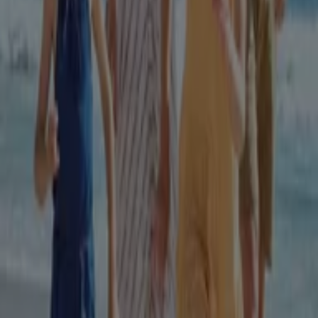
Dr.max
DrMax catalog 210x297 August V4
Expiră pe 31.08
142 m - Cluj-Napoca
Dr.max
Revista Sanatate Dr. Max, Nr. 23
Expiră pe 31.08
142 m - Cluj-Napoca
Orașe cu magazine Dr.max
Dr.max în Turda
Dr.max în Gherla
Dr.max în Câmpia
Turzii
Dr.max în Huedin
Dr.max în Luduș
Dr.max în
Zalău
Dr.max în Târnăveni
Dr.max în Blaj
Dr.max în