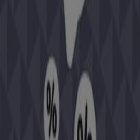
Expiră pe 18.08
București
Bebe Tei
Oferte Bebe Tei
Alte întreprinderi din Jucarii și Copii
din București
Găsește cataloage de Chicco în
orașul tău
Chicco în Cluj-Napoca
Chicco în Timișoara
Chicco în
Constanța
Chicco în Iași
Vezi mai multe orașe