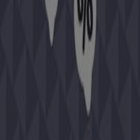
Privire rapidă asupra ofertelor
Chicco în București
Categorie:
Jucarii și Copii
Cataloage și oferte de Chicco în
București
Bine ai venit la Tiendeo, cea mai bună opțiune pentru a
găsi cele mai bune
oferte
,
cataloage
și
promoții
la
Jucarii și Copii
în
București
. În luna
august 2026
, pe
platforma noastră poți descoperi cele mai recente oferte
de la
Chicco
, una dintre cele mai populare mărci din
sectorul
Jucarii și Copii
în
București
.
Accesează cataloagele
Chicco
și descoperă produse cu
reduceri mari care îți vor permite să economisești la
cumpărături în această lună
august
. În plus, te ținem la