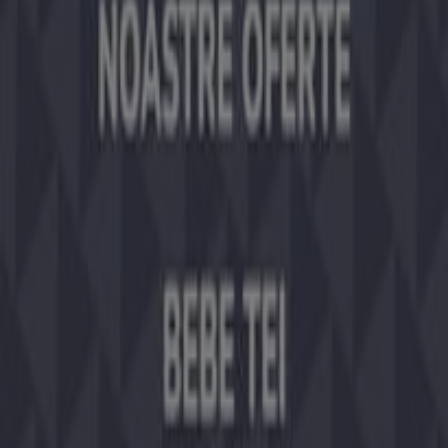
Ce facem
Soluții de afaceri
Știri și mass-media
Lucrează cu noi
Contactează-ne
Marketing și cerere de afaceri
Magazin localizat incorect pe hartă
Feedback săptămânal pentru anunțuri
Probleme tehnice și feedback cu caracter general
Index
Comercianți