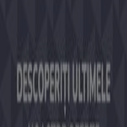
curent cu toate
promoțiile
exclusive, lichidările și cele
mai recente noutăți din
București
și împrejurimi.
Nu rata
ofertele
de la
Chicco
în
București
și rămâi la
curent cu cele mai bune prețuri pe durata lunii
august
2026
. Pe Tiendeo vei găsi întotdeauna cele mai bune
opțiuni de cumpărături în
București
. Explorează chiar
acum promoțiile incredibile pe care le-am pregătit
pentru tine!
Mai multe informații despre Chicco
Tiendeo face parte din Shopfully, compania de
tehnologie care reinventează cumpărăturile locale în
întreaga lume.
Tiendeo