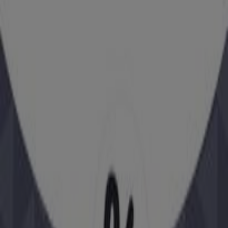
adrese
Economisești mai ușor cu aplicația.
Poți găsi cele mai bune oferte din magazinele din
apropiere, le poți salva și îți poți crea lista de economii, în
mod confortabil, pe telefonul mobil.
DESCARCĂ APLICAȚIA
Alte cataloage ale Jucarii și Copii în
București
Nou