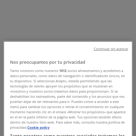
Tiendeo din București
»
Oferte de Jucarii și Copii în București
»
Chicco în București
Privire rapidă asupra ofertelor
Continuar sin aceptar
Chicco în București
Nos preocupamos por tu privacidad
Tanto nosotros como nuestros
1012
socios almacenamos y accedemos a
Categorie:
Jucarii și Copii
datos personales, como datos de navegación o identificadores únicos, en
tu dispositivo. Si seleccionas Acepto, estarás permitiendo que las
Suntem pe punctul de a publica oferte de la Chicco
tecnologías de rastreo apoyen los propósitos que se muestran en
«nosotros y nuestros socios tratamos datos para proporcionar». Si se
{"numCatalogs":0}
deshabilitan los rastreadores, parte del contenido y los anuncios que ves
podrían dejar de ser relevantes para ti. Puedes volver a acceder a este
menú para cambiar tus opciones o retirar el consentimiento en cualquier
Programe și adrese Chicco
momento haciendo clic en el enlace «Mostrar los propósitos» que aparece
en el en la parte inferior de la página web. Tus opciones tendrán efecto
dentro de nuestro Sitio web. Para saber más, consulta nuestra política de
privacidad.
Cookie policy
Tanto nosotros como nuestros asociados tratamos los