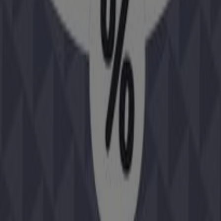
Jumbo
La mare la soare!
Expiră pe 10.08
București
Noriel
REDUCERI FINALE
Expiră pe 14.09
București
Nichiduta.ro
OUTDOOR ZONE PÂNĂ LA -60%
REDUCERE