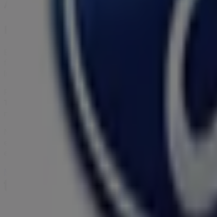
Alte întreprinderi din Auto și Moto 
Ford
Bine ai venit la magazinul
Ford
pe Tiendeo, unde poți desc
fizic este situat la adresa
Bulevardul Theodor Pallady 51
lunii
august 2026
.
Pe Tiendeo îți oferim toate informațiile actualizate despre
Theodor Pallady 51G
. De asemenea, vei avea acces la cel
mari la produsele din sectorul
Auto și Moto
pentru cumpăr
Nu rata oportunitatea de a vizita magazinul
Ford
la adres
explorezi promoțiile pe care le avem pentru tine în aceast
economisești chiar astăzi!
Mai multe informații despre Ford
Vezi alte magazine de Fo
Tiendeo face parte din Shopfully, compania de tehnol