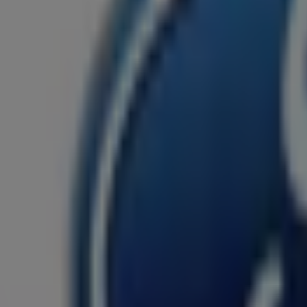
Penny Market
Str. Atomistilor, 369-375, Măgurele
1.1 km
Închis
MEGA IMAGE
Str. atomistilor nr. 411 , magurele, Bragadiru
1.4 km
Închis