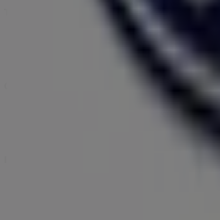
Tiendeo
Ce facem
Soluții de afaceri
Știri și mass-media
Lucrează cu noi
Contactează-ne
Marketing și cerere de afaceri
Magazin localizat incorect pe hartă
Feedback săptămânal pentru anunțuri
Probleme tehnice și feedback cu caracter general
Index
Comercianți
Magazine locale
Produse
Orașe cu