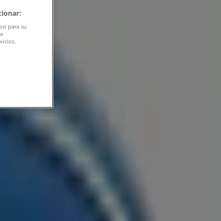
ionar:
ivo para su
do
vicios.