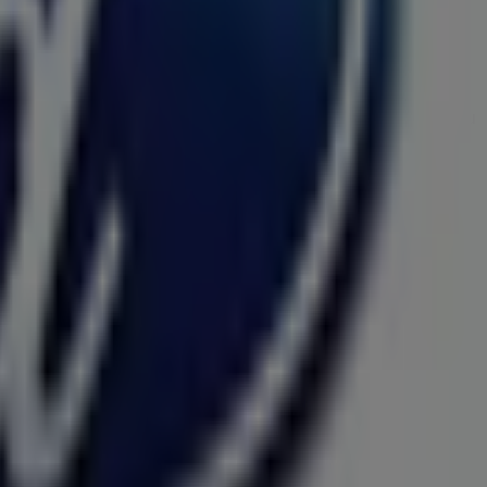
ei mărci de top în sectorul
Auto și Moto
. Magazinul nostru
itate care îți vor permite să economisești pe tot parcursul
i locația exactă a magazinului la adresa
Bulevardul
ele mai noi promoții și te vei putea bucura de reduceri
experiență completă de cumpărături. Te invităm să
te de la
Ford
din
Măgurele
. Vizitează-ne și începe să
e.