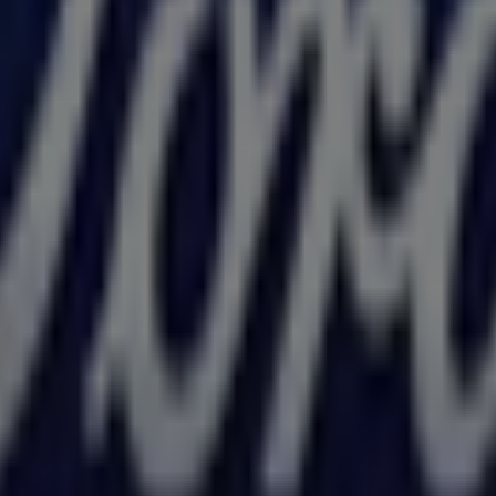
din Măgurele
operi cele mai bune
oferte
,
promoții
și
cataloage
ale acest
G
,
Măgurele
, și aici vei găsi o gamă largă de produse de cal
Ford
, cum ar fi programul de funcționare, oferte exclusive ș
e mai recente cataloage ale
Ford
, unde vei putea descoperi c
ăturile tale din
Măgurele
.
a
Bulevardul Theodor Pallady 51G
pentru a te bucura de o 
ă lună de
august
și să rămâi informat cu cele mai bune ofer
rd în Măgurele
ogie care reinventează cumpărăturile locale în întreaga lum