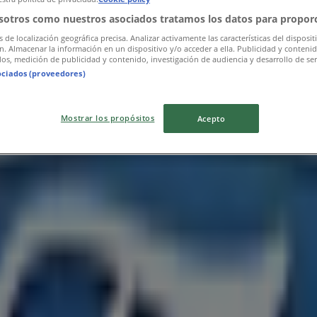
sotros como nuestros asociados tratamos los datos para proporc
s de localización geográfica precisa. Analizar activamente las características del disposit
ón. Almacenar la información en un dispositivo y/o acceder a ella. Publicidad y conteni
os, medición de publicidad y contenido, investigación de audiencia y desarrollo de ser
ociados (proveedores)
Mostrar los propósitos
Acepto