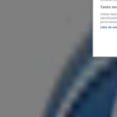
Hartă
+40213163300
Tanto no
Hartă
+40213163300
Utilizar dato
identificaci
Suntem pe punctul de a publica oferte de la Ford
personalizad
Lista de as
Cel mai apropiat magazin
Lidl
Strada Atomiștilor, 261, Măgurele
579 m
Închis