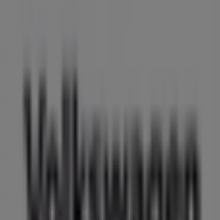
despre
Volkswagen
, cum ar fi programul de funcționare,
oferte exclusive și locația exactă a magazinului la adresa
Sos de Centura nr. 41
. De asemenea, vei avea acces la
cele mai recente cataloage ale
Volkswagen
, unde vei
putea descoperi cele mai noi promoții și te vei putea
bucura de reduceri mari la produsele din sectorul
Auto
și Moto
pentru cumpărăturile tale din
Chitila
.
Nu rata oportunitatea de a vizita magazinul
Volkswagen
la adresa
Sos de Centura nr. 41
pentru a te bucura de o
experiență completă de cumpărături. Te invităm să
explorezi promoțiile pe care le avem pentru tine în
această lună de
august
și să rămâi informat cu cele mai
bune oferte de la
Volkswagen
din
Chitila
. Vizitează-ne și
începe să economisești chiar astăzi!
Mai multe informații despre Volkswagen
Vezi alte
magazine de Volkswagen în Chitila