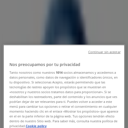
Tiendeo din Chitila
»
Oferte de Auto și Moto în Chitila
»
Volkswagen în Chitila
»
Volkswagen | Sos de Centura nr. 41
Închis
Continuar sin aceptar
Duminică
Nos preocupamos por tu privacidad
Tanto nosotros como nuestros
1014
socios almacenamos y accedemos a
Închis
datos personales, como datos de navegación o identificadores únicos, en
tu dispositivo. Si seleccionas Acepto, estarás permitiendo que las
Luni
tecnologías de rastreo apoyen los propósitos que se muestran en
08:00 - 19:00
09:00 - 18:00
«nosotros y nuestros socios tratamos datos para proporcionar». Si se
Marţi
deshabilitan los rastreadores, parte del contenido y los anuncios que ves
podrían dejar de ser relevantes para ti. Puedes volver a acceder a este
08:00 - 19:00
09:00 - 18:00
menú para cambiar tus opciones o retirar el consentimiento en cualquier
Miercuri
momento haciendo clic en el enlace «Mostrar los propósitos» que aparece
08:00 - 19:00
09:00 - 18:00
en el en la parte inferior de la página web. Tus opciones tendrán efecto
dentro de nuestro Sitio web. Para saber más, consulta nuestra política de
Joi
privacidad.
Cookie policy