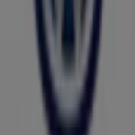
Închis
MEGA IMAGE
Chitila, str. pacii nr. 18, sos. banatului nr. 65-67,
cvartal 44, parcelele 8,9,10,15., Bragadiru
729 m
Deschis
Help Net
Soseaua Banatului, Nr.14, Bl.9, Parter, Chitila, Chitila