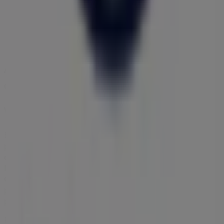
757 m
Închis
Alte întreprinderi din Auto și Moto
din Chitila
Volkswagen
Bine ai venit la magazinul
Volkswagen
pe Tiendeo, unde
poți descoperi cele mai bune
oferte
,
promoții
și
cataloage
ale acestei mărci de top în sectorul
Auto și
Moto
. Magazinul nostru fizic este situat la adresa
Sos de
Centura nr. 41
,
Chitila
, și aici vei găsi o gamă largă de
produse de calitate care îți vor permite să economisești
pe tot parcursul lunii
august 2026
.
Pe Tiendeo îți oferim toate informațiile actualizate