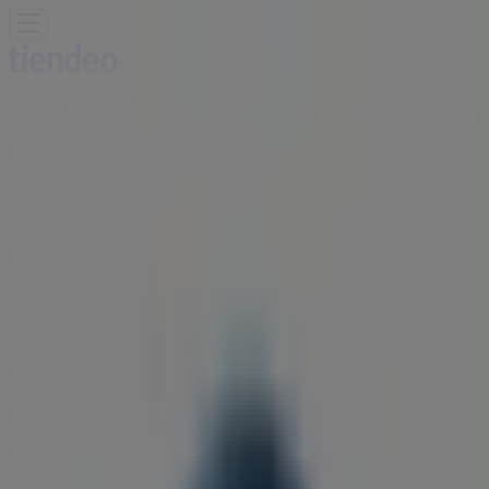
Sunteți aici:
Chitila - 00135
Featured
Supermarket
Haine, Incaltaminte și
Accesorii
Electronice și electrocasnice
Casă și
Mobilia
Materiale de Constructii și Bricolaj
Frumusețe și
Sanatate
Sport
Jucarii și Copii
Vacanța și Timp Liber
Auto și
Moto
Restaurante
Bănci și Asigurări
Volkswagen Magazin | Sos de
Centura nr. 41, Chitila - Telefoane &
Oferte