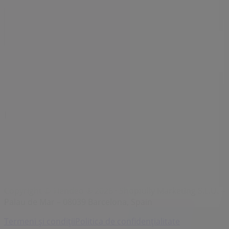
Index
Comercianți
Magazine locale
Produse
Orașe cu
Descarcă aplicația Tiendeo
Copyright © Tiendeo ® 2026 · Shopfully Marketing S.L.U. –
Palau de Mar – 08039 Barcelona, Spain
Termeni și condiții
Politica de confidențialitate