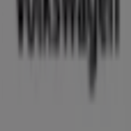
Tiendeo face parte din Shopfully, compania de
tehnologie care reinventează cumpărăturile locale în
întreaga lume.
Tiendeo
Ce facem
Soluții de afaceri
Știri și mass-media
Lucrează cu noi
Contactează-ne
Marketing și cerere de afaceri
Magazin localizat incorect pe hartă
Feedback săptămânal pentru anunțuri
Probleme tehnice și feedback cu caracter general