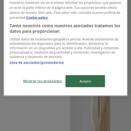
momento haciendo clic en el enlace «Mostrar los propósitos» que aparece
Takko
en el en la parte inferior de la página web. Tus opciones tendrán efecto
dentro de nuestro Sitio web. Para saber más, consulta nuestra política de
REDUCERI!
privacidad.
Cookie policy
Tanto nosotros como nuestros asociados tratamos los
Expiră mâine
datos para proporcionar:
{"numCatalogs":1}
Utilizar datos de localización geográfica precisa. Analizar activamente las
características del dispositivo para su identificación. Almacenar la
Programe și adrese Takko
información en un dispositivo y/o acceder a ella. Publicidad y contenido
personalizados, medición de publicidad y contenido, investigación de
audiencia y desarrollo de servicios.
Lista de asociados (proveedores)
Takko
Mostrar los propósitos
Acepto
Strada Milcov 2-4, Bacău
1.5 km
Închis